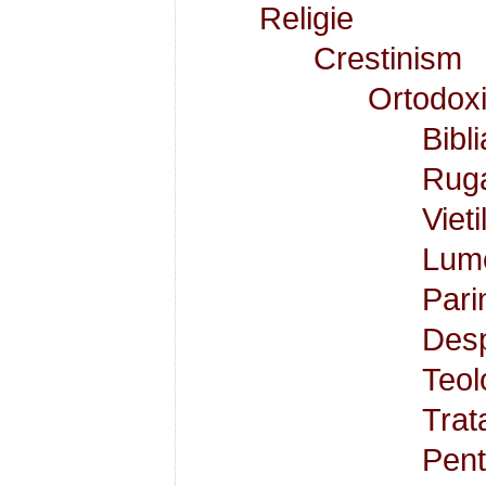
Religie
Crestinism
Ortodox
Bibli
Ruga
Vieti
Lume
Pari
Desp
Teol
Trat
Pent