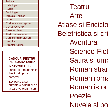
Politica
Teatru
Psihologie
Religie
Sociologie
Arte
Stiinta si Tehnica
Istorie
Atlase si Enciclo
Carti in limba engleza
CD-uri /DVD-uri
Carte scolara
Beletristica si cr
Carte de anticariat
Carti pentru profesori
Aventura
Director
Director Adjunct
Science-Fict
Satira si um
CADOURI PENTRU
PERSOANA IUBITA!
INDEX TITLU:
Lista
Roman strai
cartilor din magazin in
functie de primul
Roman rom
caracter.
EDITURI:
Lista
Roman istor
curenta a editurilor de
la care va oferim carti.
Poezie
Nuvele si po