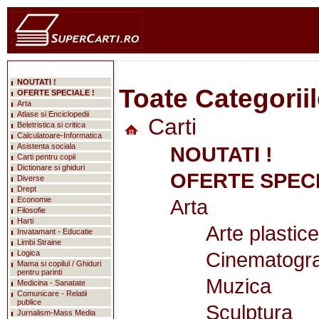
NOUTATI !
Toate Categorii
OFERTE SPECIALE !
Arta
Atlase si Enciclopedii
Carti
Beletristica si critica
Calculatoare-Informatica
Asistenta sociala
NOUTATI !
Carti pentru copii
Dictionare si ghiduri
OFERTE SPECI
Diverse
Drept
Economie
Arta
Filosofie
Harti
Arte plastice
Invatamant - Educatie
Limbi Straine
Cinematogra
Logica
Mama si copilul / Ghiduri
pentru parinti
Muzica
Medicina - Sanatate
Comunicare - Relatii
publice
Sculptura
Jurnalism-Mass Media