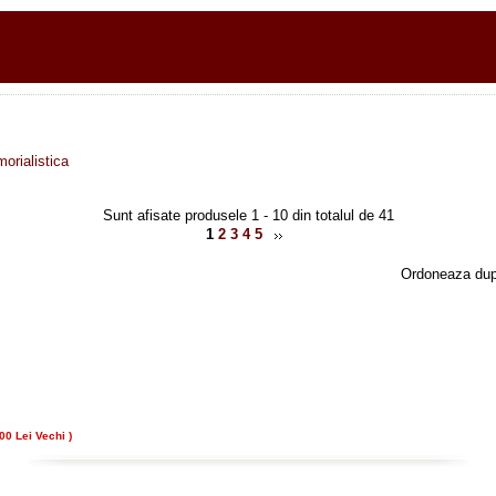
morialistica
Sunt afisate produsele 1 - 10 din totalul de 41
1
2
3
4
5
Ordoneaza du
00 Lei Vechi )