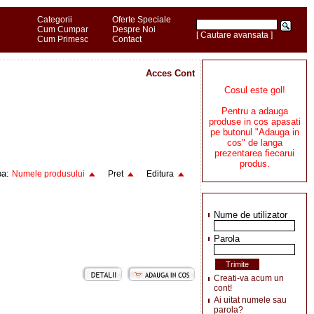
Categorii
Oferte Speciale
Cum Cumpar
Despre Noi
[ Cautare avansata ]
Cum Primesc
Contact
Acces Cont
Cosul este gol!
Pentru a adauga
produse in cos apasati
pe butonul "Adauga in
cos" de langa
prezentarea fiecarui
produs.
pa:
Numele produsului
Pret
Editura
Nume de utilizator
Parola
Creati-va acum un
cont!
Ai uitat numele sau
parola?