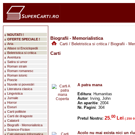
NOUTATI !
Biografii - Memorialistica
OFERTE SPECIALE !
Carti
/
Beletristica si critica
/ Biografii - Me
Arta
Atlase si Enciclopedii
Carti
Beletristica si critica
Aventura
Satira si umor
Roman strain
Roman romanesc
Roman istoric
Poezie
Nuvele si povestiri
A patra mana
Literatura clasica
Lingvistica
Editura
: Humanitas
Jurnale
Autor
: Irving, John
Horror
An aparitie
: 2004
Eseuri
Nr. Pagini
: 304
Carti politiste
Carti de dragoste
00
25.
Lei
Pretul Nostru:
( 250 0
Calatorii
Biografii - Memorialistica
Science-Fiction
Acolo nu mai exista nici un rîu
Calculatoare-Informatica