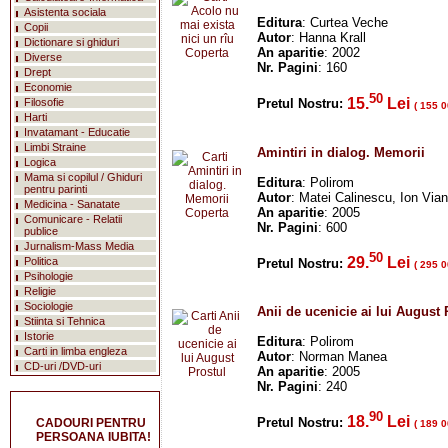
Asistenta sociala
Editura
: Curtea Veche
Copii
Autor
: Hanna Krall
Dictionare si ghiduri
An aparitie
: 2002
Diverse
Nr. Pagini
: 160
Drept
Economie
50
15.
Lei
Filosofie
Pretul Nostru:
( 155 0
Harti
Invatamant - Educatie
Limbi Straine
Amintiri in dialog. Memorii
Logica
Mama si copilul / Ghiduri
Editura
: Polirom
pentru parinti
Autor
: Matei Calinescu, Ion Via
Medicina - Sanatate
An aparitie
: 2005
Comunicare - Relatii
Nr. Pagini
: 600
publice
Jurnalism-Mass Media
50
29.
Lei
Politica
Pretul Nostru:
( 295 0
Psihologie
Religie
Sociologie
Anii de ucenicie ai lui August 
Stiinta si Tehnica
Istorie
Editura
: Polirom
Carti in limba engleza
Autor
: Norman Manea
CD-uri /DVD-uri
An aparitie
: 2005
Nr. Pagini
: 240
90
18.
Lei
Pretul Nostru:
CADOURI PENTRU
( 189 0
PERSOANA IUBITA!