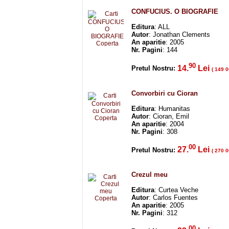
CONFUCIUS. O BIOGRAFIE
Editura
: ALL
Autor
: Jonathan Clements
An aparitie
: 2005
Nr. Pagini
: 144
90
14.
Lei
Pretul Nostru:
( 149 0
Convorbiri cu Cioran
Editura
: Humanitas
Autor
: Cioran, Emil
An aparitie
: 2004
Nr. Pagini
: 308
00
27.
Lei
Pretul Nostru:
( 270 0
Crezul meu
Editura
: Curtea Veche
Autor
: Carlos Fuentes
An aparitie
: 2005
Nr. Pagini
: 312
00