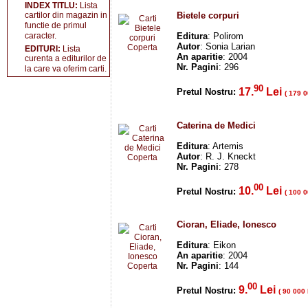
INDEX TITLU:
Lista
cartilor din magazin in
Bietele corpuri
functie de primul
caracter.
Editura
: Polirom
Autor
: Sonia Larian
EDITURI:
Lista
An aparitie
: 2004
curenta a editurilor de
Nr. Pagini
: 296
la care va oferim carti.
90
17.
Lei
Pretul Nostru:
( 179 0
Caterina de Medici
Editura
: Artemis
Autor
: R. J. Kneckt
Nr. Pagini
: 278
00
10.
Lei
Pretul Nostru:
( 100 0
Cioran, Eliade, Ionesco
Editura
: Eikon
An aparitie
: 2004
Nr. Pagini
: 144
00
9.
Lei
Pretul Nostru:
( 90 000 