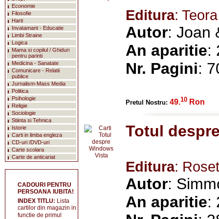
Economie
Editura
: Teora
Filosofie
Harti
Autor
: Joan 
Invatamant - Educatie
Limbi Straine
Logica
An aparitie
:
Mama si copilul / Ghiduri
pentru parinti
Nr. Pagini
: 
Medicina - Sanatate
Comunicare - Relatii
publice
Jurnalism-Mass Media
Politica
Psihologie
10
49.
Ron
Pretul Nostru:
Religie
Sociologie
Stiinta si Tehnica
Totul despr
Istorie
Carti in limba engleza
CD-uri /DVD-uri
Carte scolara
Carte de anticariat
Editura
: Roset
Autor
: Simm
CADOURI PENTRU
PERSOANA IUBITA!
An aparitie
:
INDEX TITLU:
Lista
cartilor din magazin in
functie de primul