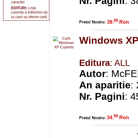
Nr. Pagini
: 
caracter.
EDITURI:
Lista
curenta a editurilor de
la care va oferim carti.
00
39.
Ron
Pretul Nostru:
Windows X
Editura
: ALL
Autor
: McFE
An aparitie
:
Nr. Pagini
: 
90
34.
Ron
Pretul Nostru: