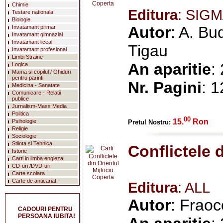
Chimie
Editura
: SIG
Testare nationala
Biologie
Autor
: A. Bu
Invatamant primar
Invatamant gimnazial
Invatamant liceal
Tigau
Invatamant profesional
Limbi Straine
An aparitie
:
Logica
Mama si copilul / Ghiduri
pentru parinti
Nr. Pagini
: 
Medicina - Sanatate
Comunicare - Relatii
publice
Jurnalism-Mass Media
Politica
00
15.
Ron
Psihologie
Pretul Nostru:
Religie
Sociologie
Stiinta si Tehnica
Conflictele 
Istorie
Carti in limba engleza
CD-uri /DVD-uri
Carte scolara
Carte de anticariat
Editura
: ALL
Autor
: Fraoc
CADOURI PENTRU
PERSOANA IUBITA!