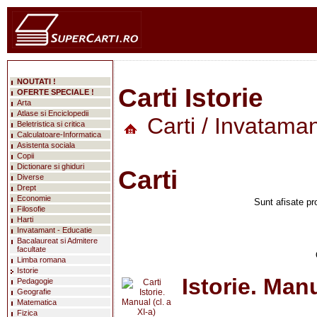
NOUTATI !
Carti Istorie
OFERTE SPECIALE !
Arta
Atlase si Enciclopedii
Carti
/
Invataman
Beletristica si critica
Calculatoare-Informatica
Asistenta sociala
Copii
Dictionare si ghiduri
Carti
Diverse
Drept
Economie
Sunt afisate pr
Filosofie
Harti
Invatamant - Educatie
Bacalaureat si Admitere
facultate
Limba romana
Istorie
Istorie. Manu
Pedagogie
Geografie
Matematica
Fizica