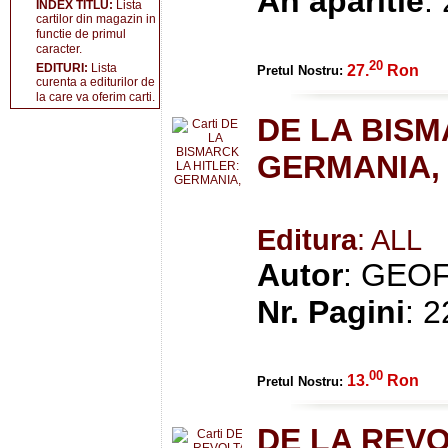
An aparitie
:
INDEX TITLU:
Lista
cartilor din magazin in
functie de primul
caracter.
20
EDITURI:
Lista
27.
Ron
Pretul Nostru:
curenta a editurilor de
la care va oferim carti.
DE LA BISM
GERMANIA, 
Editura
: ALL
Autor
: GEO
Nr. Pagini
: 
00
13.
Ron
Pretul Nostru:
DE LA REVO