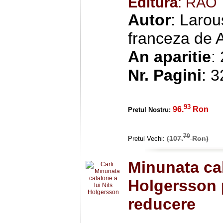
Editura
: RAO
Autor
: Larou
franceza de 
An aparitie
:
Nr. Pagini
: 
93
96.
Ron
Pretul Nostru:
70
(107.
Ron)
Pretul Vechi:
Minunata cal
Holgersson 
reducere