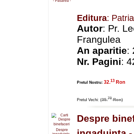
Editura
: Patr
Autor
: Pr. Le
Frangulea
An aparitie
:
Nr. Pagini
: 
13
32.
Ron
Pretul Nostru:
70
(35.
Ron)
Pretul Vechi:
Despre binef
ingaduinta 