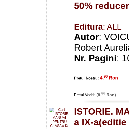
50% reduce
Editura
: ALL
Autor
: VOIC
Robert Aurel
Nr. Pagini
: 
90
4.
Ron
Pretul Nostru:
80
(9.
Ron)
Pretul Vechi:
ISTORIE. 
a IX-a(editie