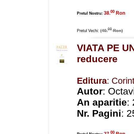
00
38.
Ron
Pretul Nostru:
00
(40.
Ron)
Pretul Vechi:
VIATA PE U
reducere
Editura
: Corin
Autor
: Octav
An aparitie
:
Nr. Pagini
: 
00
27.
Ron