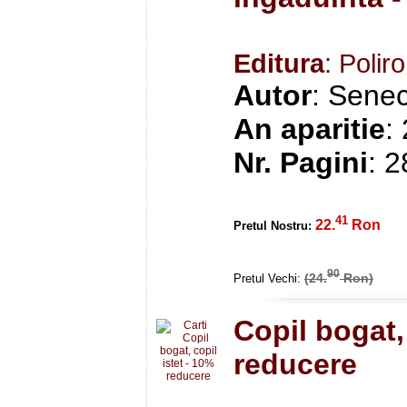
Editura
: Polir
Autor
: Sene
An aparitie
:
Nr. Pagini
: 
41
22.
Ron
Pretul Nostru:
90
(24.
Ron)
Pretul Vechi:
Copil bogat,
reducere