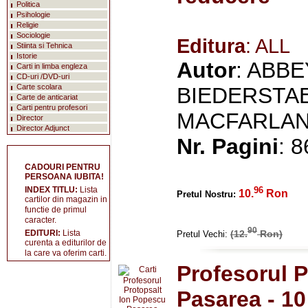
Politica
Psihologie
Religie
Sociologie
Editura
: ALL
Stiinta si Tehnica
Istorie
Autor
: ABBE
Carti in limba engleza
CD-uri /DVD-uri
Carte scolara
BIEDERSTAE
Carte de anticariat
Carti pentru profesori
MACFARLANE
Director
Director Adjunct
Nr. Pagini
: 8
CADOURI PENTRU
PERSOANA IUBITA!
INDEX TITLU:
Lista
96
10.
Ron
Pretul Nostru:
cartilor din magazin in
functie de primul
caracter.
90
(12.
Ron)
EDITURI:
Lista
Pretul Vechi:
curenta a editurilor de
la care va oferim carti.
Profesorul P
Pasarea - 1