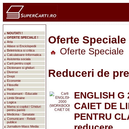
NOUTATI !
Oferte Speciale
OFERTE SPECIALE !
Arta
Atlase si Enciclopedii
Oferte Speciale
Beletristica si critica
Calculatoare-Informatica
Asistenta sociala
Carti pentru copii
Dictionare si ghiduri
Reduceri de pre
Diverse
Drept
Economie
Filosofie
Harti
ENGLISH G 
Invatamant - Educatie
Limbi Straine
Logica
CAIET DE L
Mama si copilul / Ghiduri
pentru parinti
PENTRU CLA
Medicina - Sanatate
Comunicare - Relatii
publice
reducere
Jurnalism-Mass Media