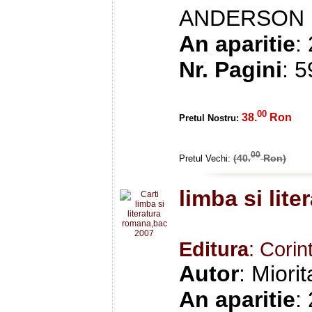
ANDERSON
An aparitie
:
Nr. Pagini
: 
00
38.
Ron
Pretul Nostru:
00
(40.
Ron)
Pretul Vechi:
limba si lit
Editura
: Corin
Autor
: Miori
An aparitie
: