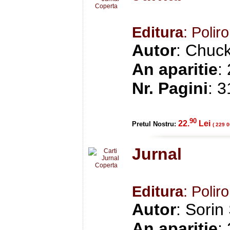
Editura
: Polir
Autor
: Chuc
An aparitie
:
Nr. Pagini
: 
90
22.
Lei
Pretul Nostru:
( 229 0
Jurnal
Editura
: Polir
Autor
: Sorin
An aparitie
: