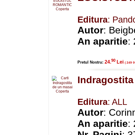
Editura
: Pand
Autor
: Beigb
An aparitie
:
90
24.
Lei
Pretul Nostru:
( 249 0
Indragostita
Editura
: ALL
Autor
: Cori
An aparitie
:
Nr. Pagini
: 