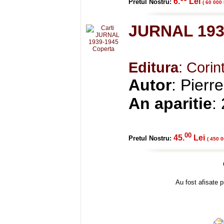
6.
Lei
Pretul Nostru:
( 60 000 
JURNAL 193
Editura
: Corin
Autor
: Pierr
An aparitie
:
00
45.
Lei
Pretul Nostru:
( 450 0
Au fost afisate p