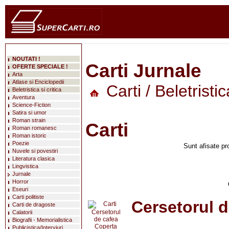
NOUTATI !
Carti Jurnale
OFERTE SPECIALE !
Arta
Atlase si Enciclopedii
Carti
/
Beletristic
Beletristica si critica
Aventura
Science-Fiction
Satira si umor
Roman strain
Carti
Roman romanesc
Roman istoric
Poezie
Sunt afisate pr
Nuvele si povestiri
Literatura clasica
Lingvistica
Jurnale
Horror
Eseuri
Carti politiste
Cersetorul d
Carti de dragoste
Calatorii
Biografii - Memorialistica
Publicistica/Interviuri