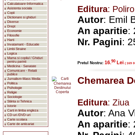
Calculatoare-Informatica
Editura
: Polir
Asistenta sociala
Copii
Autor
: Emil
Dictionare si ghiduri
Diverse
Drept
An aparitie
:
Economie
Filosofie
Nr. Pagini
: 
Harti
Invatamant - Educatie
Limbi Straine
Logica
Mama si copilul / Ghiduri
90
pentru parinti
16.
Lei
Pretul Nostru:
( 169 0
Medicina - Sanatate
Comunicare - Relatii
publice
Chemarea De
Jurnalism-Mass Media
Politica
Psihologie
Religie
Sociologie
Editura
: Ziua
Stiinta si Tehnica
Istorie
Autor
: Ana V
Carti in limba engleza
CD-uri /DVD-uri
Carte scolara
An aparitie
:
Carte de anticariat