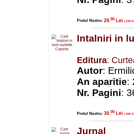
90
29.
Lei
Pretul Nostru:
( 299 0
Intalniri in l
Editura
: Curt
Autor
: Ermil
An aparitie
:
Nr. Pagini
: 
00
30.
Lei
Pretul Nostru:
( 300 0
Jurnal