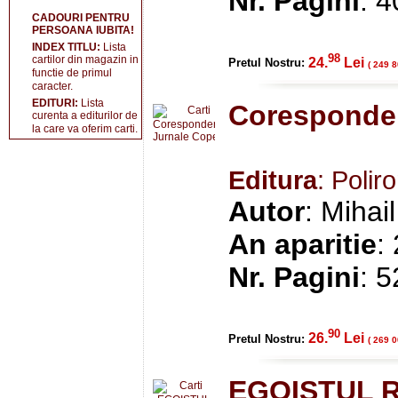
Nr. Pagini
: 
CADOURI PENTRU
PERSOANA IUBITA!
INDEX TITLU:
Lista
98
cartilor din magazin in
24.
Lei
Pretul Nostru:
( 249 8
functie de primul
caracter.
EDITURI:
Lista
Coresponden
curenta a editurilor de
la care va oferim carti.
Editura
: Polir
Autor
: Mihai
An aparitie
:
Nr. Pagini
: 
90
26.
Lei
Pretul Nostru:
( 269 0
EGOISTUL 