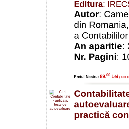
Editura
: IRE
Autor
: Camer
din Romania, 
a Contabililor
An aparitie
:
Nr. Pagini
: 
00
89.
Lei
Pretul Nostru:
( 890 0
Contabilitate
autoevaluare
practică con