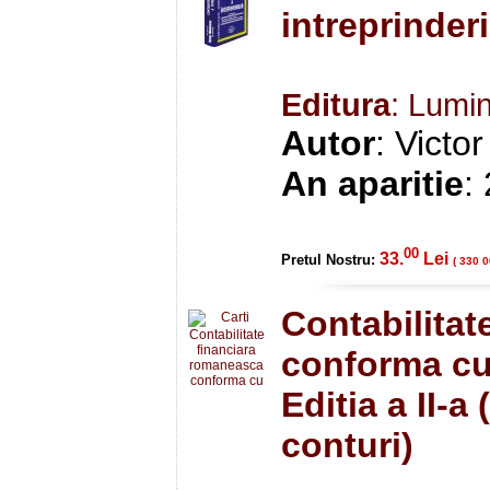
intreprinderi
Editura
: Lumi
Autor
: Victo
An aparitie
:
00
33.
Lei
Pretul Nostru:
( 330 0
Contabilitat
conforma cu
Editia a II-a
conturi)