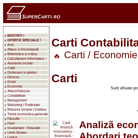
NOUTATI !
Carti Contabilit
OFERTE SPECIALE !
Arta
Atlase si Enciclopedii
Carti
/
Economie
Beletristica si critica
Calculatoare-Informatica
Asistenta sociala
Copii
Dictionare si ghiduri
Carti
Diverse
Drept
Economie
Sunt afisate pr
Afaceri/Vanzari
Contabilitate
Management
Marketing / Publicitate
Resurse Umane / Cariera
Teorie economica generala
Filosofie
Analizã econ
Harti
Invatamant - Educatie
Limbi Straine
Abordari teo
Logica