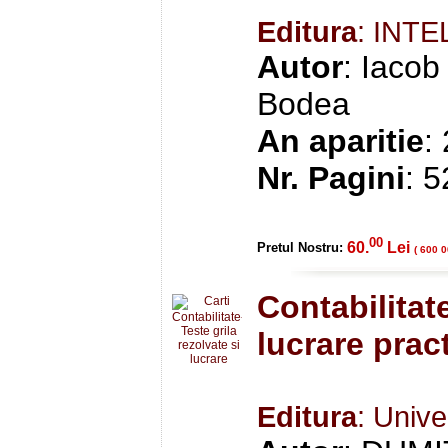
Editura
: INT
Autor
: Iacob
Bodea
An aparitie
:
Nr. Pagini
: 
00
60.
Lei
Pretul Nostru:
( 600 0
Contabilitate
lucrare prac
Editura
: Unive