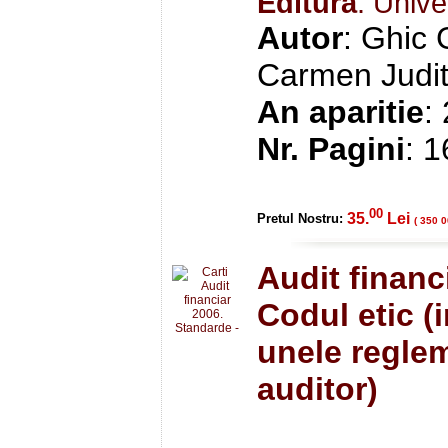
Editura
: Unive
Autor
: Ghic 
Carmen Judi
An aparitie
:
Nr. Pagini
: 
00
35.
Lei
Pretul Nostru:
( 350 0
Audit financ
Codul etic (
unele reglem
auditor)