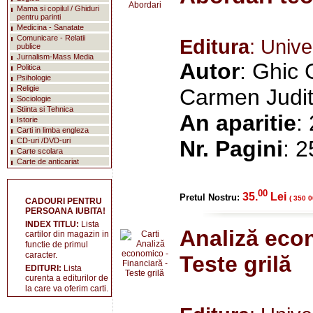
Mama si copilul / Ghiduri
pentru parinti
Medicina - Sanatate
Comunicare - Relatii
Editura
: Unive
publice
Jurnalism-Mass Media
Autor
: Ghic 
Politica
Psihologie
Religie
Carmen Judi
Sociologie
Stiinta si Tehnica
An aparitie
:
Istorie
Carti in limba engleza
CD-uri /DVD-uri
Nr. Pagini
: 
Carte scolara
Carte de anticariat
00
35.
Lei
Pretul Nostru:
( 350 0
CADOURI PENTRU
PERSOANA IUBITA!
INDEX TITLU:
Lista
Analiză econ
cartilor din magazin in
functie de primul
caracter.
Teste grilă
EDITURI:
Lista
curenta a editurilor de
la care va oferim carti.