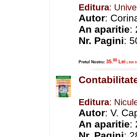
Editura
: Unive
Autor
: Corin
An aparitie
:
Nr. Pagini
: 
00
35.
Lei
Pretul Nostru:
( 350 0
Contabilitat
Editura
: Nicul
Autor
: V. Ca
An aparitie
:
Nr. Pagini
: 