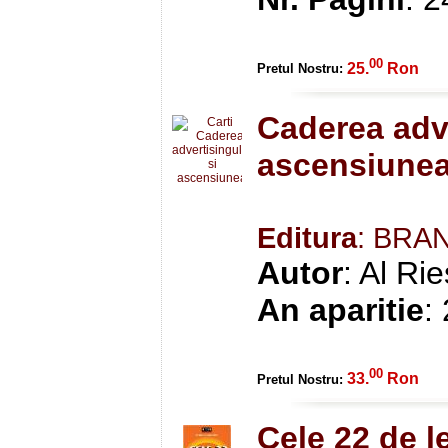
00
25.
Ron
Pretul Nostru:
Caderea adve
ascensiunea
Editura
: BRA
Autor
: Al Ri
An aparitie
:
00
33.
Ron
Pretul Nostru:
Cele 22 de l