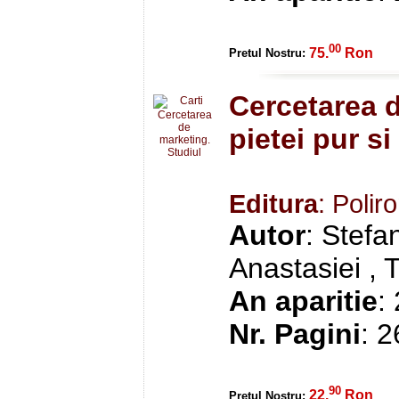
00
75.
Ron
Pretul Nostru:
Cercetarea d
pietei pur si
Editura
: Polir
Autor
: Stefa
Anastasiei , T
An aparitie
:
Nr. Pagini
: 
90
22.
Ron
Pretul Nostru: