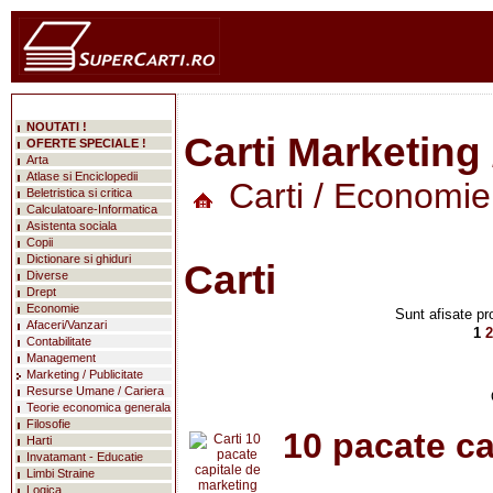
NOUTATI !
Carti Marketing 
OFERTE SPECIALE !
Arta
Atlase si Enciclopedii
Carti
/
Economie
Beletristica si critica
Calculatoare-Informatica
Asistenta sociala
Copii
Dictionare si ghiduri
Carti
Diverse
Drept
Economie
Sunt afisate pr
Afaceri/Vanzari
1
2
Contabilitate
Management
Marketing / Publicitate
Resurse Umane / Cariera
Teorie economica generala
Filosofie
10 pacate ca
Harti
Invatamant - Educatie
Limbi Straine
Logica