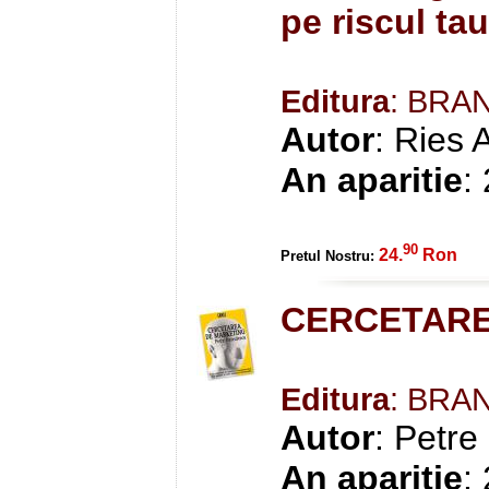
pe riscul tau
Editura
: BRA
Autor
: Ries 
An aparitie
:
90
24.
Ron
Pretul Nostru:
CERCETARE
Editura
: BRA
Autor
: Petre
An aparitie
: