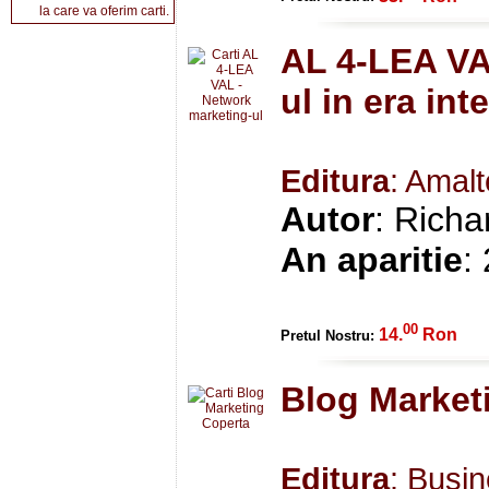
la care va oferim carti.
AL 4-LEA VA
ul in era int
Editura
: Amal
Autor
: Richa
An aparitie
:
00
14.
Ron
Pretul Nostru:
Blog Market
Editura
: Busi