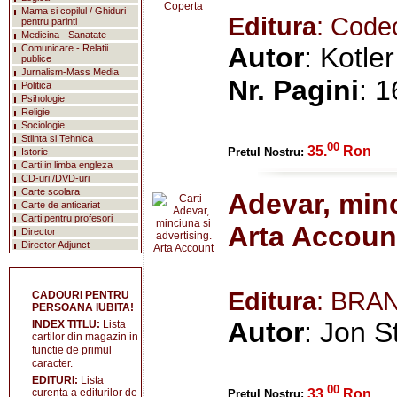
Mama si copilul / Ghiduri
Editura
: Code
pentru parinti
Medicina - Sanatate
Autor
: Kotler
Comunicare - Relatii
publice
Jurnalism-Mass Media
Nr. Pagini
: 
Politica
Psihologie
Religie
Sociologie
Stiinta si Tehnica
00
35.
Ron
Pretul Nostru:
Istorie
Carti in limba engleza
CD-uri /DVD-uri
Carte scolara
Adevar, minc
Carte de anticariat
Carti pentru profesori
Arta Accoun
Director
Director Adjunct
Editura
: BRA
CADOURI PENTRU
PERSOANA IUBITA!
Autor
: Jon S
INDEX TITLU:
Lista
cartilor din magazin in
functie de primul
caracter.
EDITURI:
Lista
00
33.
Ron
curenta a editurilor de
Pretul Nostru: