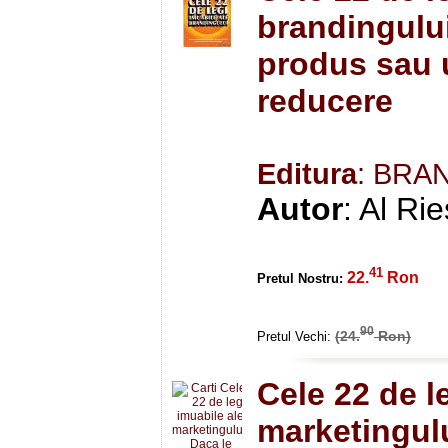
brandingulu
produs sau u
reducere
Editura
: BRA
Autor
: Al Ri
41
22.
Ron
Pretul Nostru:
90
(24.
Ron)
Pretul Vechi:
Cele 22 de l
marketingului