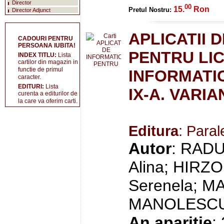
Director
00
15.
Ron
Pretul Nostru:
Director Adjunct
APLICATII 
CADOURI PENTRU
PERSOANA IUBITA!
PENTRU LIC
INDEX TITLU:
Lista
cartilor din magazin in
functie de primul
INFORMATIC
caracter.
EDITURI:
Lista
IX-A. VARIA
curenta a editurilor de
la care va oferim carti.
Editura
: Paral
Autor
: RADU
Alina; HIRZ
Serenela; MA
MANOLESCU, 
An aparitie
: