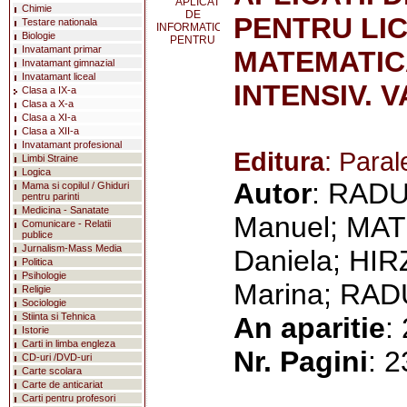
Chimie
PENTRU LIC
Testare nationala
Biologie
Invatamant primar
MATEMATIC
Invatamant gimnazial
Invatamant liceal
INTENSIV. 
Clasa a IX-a
Clasa a X-a
Clasa a XI-a
Clasa a XII-a
Invatamant profesional
Editura
: Paral
Limbi Straine
Logica
Autor
: RADU
Mama si copilul / Ghiduri
pentru parinti
Medicina - Sanatate
Manuel; MAT
Comunicare - Relatii
publice
Jurnalism-Mass Media
Daniela; HIR
Politica
Psihologie
Marina; RAD
Religie
Sociologie
Stiinta si Tehnica
An aparitie
:
Istorie
Carti in limba engleza
Nr. Pagini
: 
CD-uri /DVD-uri
Carte scolara
Carte de anticariat
Carti pentru profesori