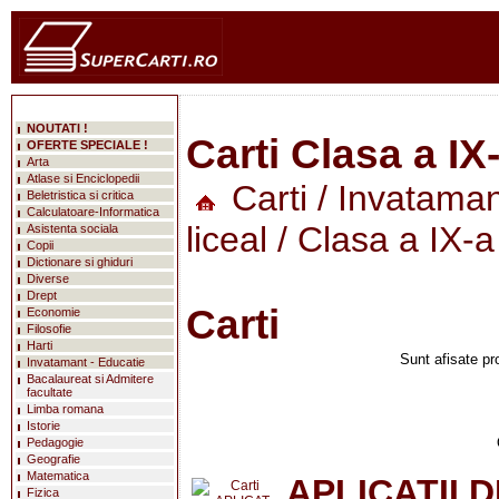
NOUTATI !
Carti Clasa a IX
OFERTE SPECIALE !
Arta
Atlase si Enciclopedii
Carti
/
Invataman
Beletristica si critica
Calculatoare-Informatica
liceal
/ Clasa a IX-a
Asistenta sociala
Copii
Dictionare si ghiduri
Diverse
Drept
Carti
Economie
Filosofie
Harti
Sunt afisate pr
Invatamant - Educatie
Bacalaureat si Admitere
facultate
Limba romana
Istorie
Pedagogie
Geografie
Matematica
APLICATII 
Fizica