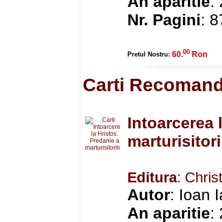
An aparitie
:
Nr. Pagini
: 
00
60.
Ron
Pretul Nostru:
Carti Recomand
Intoarcerea 
marturisitor
Editura
: Chris
Autor
: Ioan 
An aparitie
: