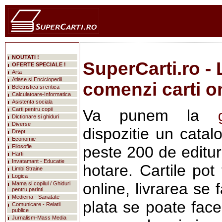
NOUTATI !
SuperCarti.ro - 
OFERTE SPECIALE !
Arta
Atlase si Enciclopedii
comenzi carti o
Beletristica si critica
Calculatoare-Informatica
Asistenta sociala
Carti pentru copii
Va punem la
Dictionare si ghiduri
Diverse
dispozitie un catal
Drept
Economie
Filosofie
peste 200 de editur
Harti
Invatamant - Educatie
hotare. Cartile po
Limbi Straine
Logica
online, livrarea se 
Mama si copilul / Ghiduri
pentru parinti
Medicina - Sanatate
plata se poate face
Comunicare - Relatii
publice
Jurnalism-Mass Media