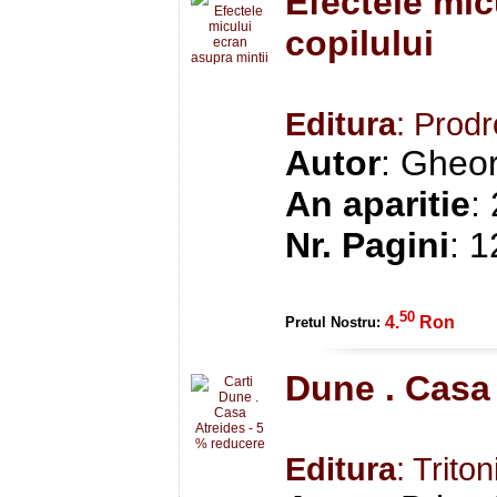
Efectele mic
copilului
Editura
: Prod
Autor
: Gheor
An aparitie
:
Nr. Pagini
: 
50
4.
Ron
Pretul Nostru:
Dune . Casa 
Editura
: Triton