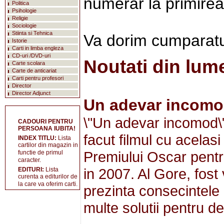
numerar la primirea 
Politica
Psihologie
Religie
Sociologie
Stiinta si Tehnica
Va dorim cumparatu
Istorie
Carti in limba engleza
CD-uri /DVD-uri
Noutati din lume
Carte scolara
Carte de anticariat
Carti pentru profesori
Director
Director Adjunct
Un adevar incom
\"Un adevar incomod\"
CADOURI PENTRU
PERSOANA IUBITA!
facut filmul cu acelas
INDEX TITLU:
Lista
cartilor din magazin in
Premiului Oscar pent
functie de primul
caracter.
in 2007. Al Gore, fost
EDITURI:
Lista
curenta a editurilor de
la care va oferim carti.
prezinta consecintele i
multe solutii pentru de