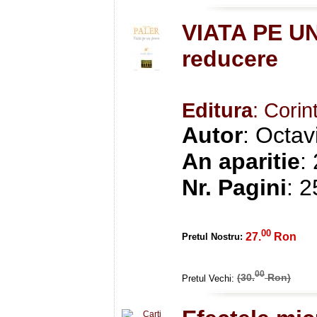
VIATA PE U
reducere
Editura
: Corin
Autor
: Octav
An aparitie
:
Nr. Pagini
: 
00
27.
Ron
Pretul Nostru:
00
(30.
Ron)
Pretul Vechi: