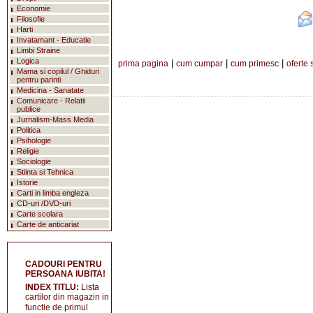
Economie
Filosofie
Harti
Invatamant - Educatie
Limbi Straine
Logica
|
|
|
prima pagina
cum cumpar
cum primesc
oferte 
Mama si copilul / Ghiduri
pentru parinti
Medicina - Sanatate
Comunicare - Relatii
publice
Jurnalism-Mass Media
Politica
Psihologie
Religie
Sociologie
Stiinta si Tehnica
Istorie
Carti in limba engleza
CD-uri /DVD-uri
Carte scolara
Carte de anticariat
CADOURI PENTRU
PERSOANA IUBITA!
INDEX TITLU:
Lista
cartilor din magazin in
functie de primul