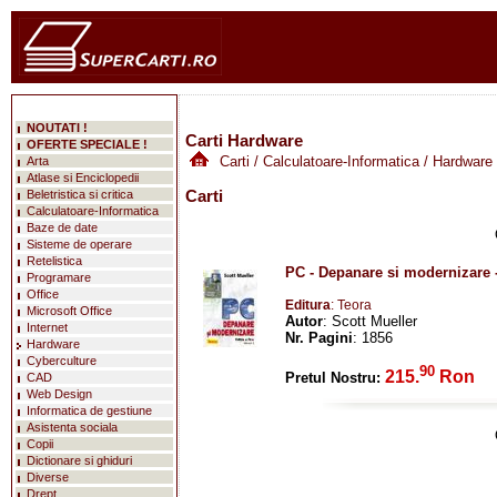
NOUTATI !
Carti Hardware
OFERTE SPECIALE !
Carti
/
Calculatoare-Informatica
/ Hardware
Arta
Atlase si Enciclopedii
Carti
Beletristica si critica
Calculatoare-Informatica
Baze de date
Sisteme de operare
Retelistica
PC - Depanare si modernizare - 
Programare
Office
Editura
: Teora
Microsoft Office
Autor
: Scott Mueller
Internet
Nr. Pagini
: 1856
Hardware
Cyberculture
90
215.
Ron
Pretul Nostru:
CAD
Web Design
Informatica de gestiune
Asistenta sociala
Copii
Dictionare si ghiduri
Diverse
Drept