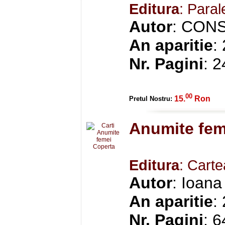
Editura
: Paral
Autor
: CONS
An aparitie
:
Nr. Pagini
: 
00
15.
Ron
Pretul Nostru:
Anumite fem
Editura
: Cart
Autor
: Ioan
An aparitie
:
Nr. Pagini
: 6