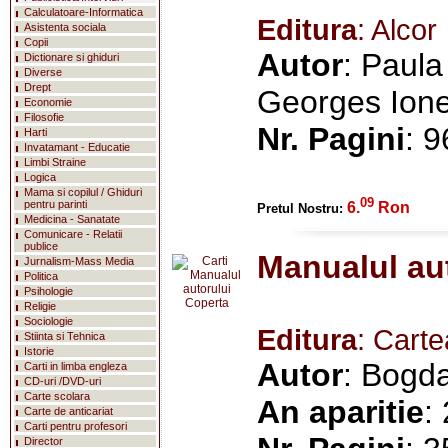
Calculatoare-Informatica
Editura
: Alcor
Asistenta sociala
Copii
Autor
: Paula
Dictionare si ghiduri
Diverse
Drept
Georges Ion
Economie
Filosofie
Nr. Pagini
: 9
Harti
Invatamant - Educatie
Limbi Straine
Logica
Mama si copilul / Ghiduri
09
pentru parinti
6.
Ron
Pretul Nostru:
Medicina - Sanatate
Comunicare - Relatii
publice
Manualul au
Jurnalism-Mass Media
Politica
Psihologie
Religie
Sociologie
Editura
: Cart
Stiinta si Tehnica
Istorie
Autor
: Bogd
Carti in limba engleza
CD-uri /DVD-uri
Carte scolara
An aparitie
:
Carte de anticariat
Carti pentru profesori
Director