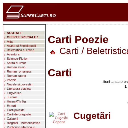
NOUTATI !
Carti Poezie
OFERTE SPECIALE !
Arta
Atlase si Enciclopedii
Carti
/
Beletristic
Beletristica si critica
Aventura
Science-Fiction
Satira si umor
Roman strain
Carti
Roman romanesc
Roman istoric
Poezie
Sunt afisate pr
Nuvele si povestiri
1
Literatura clasica
Lingvistica
Jurnale
Horror/Thriller
Eseuri
Carti politiste
Cugetãri
Carti de dragoste
Calatorii
Biografii - Memorialistica
Publicistica/Interviuri