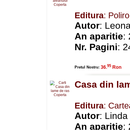
Editura
: Polir
Autor
: Leon
An aparitie
:
Nr. Pagini
: 
95
36.
Ron
Pretul Nostru:
Casa din la
Editura
: Cart
Autor
: Linda
An aparitie
: