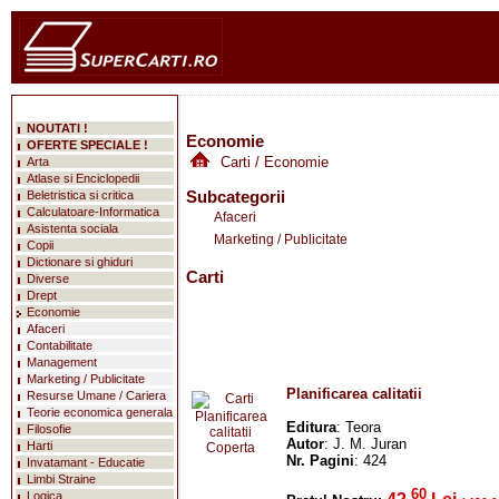
NOUTATI !
Economie
OFERTE SPECIALE !
Carti
/ Economie
Arta
Atlase si Enciclopedii
Subcategorii
Beletristica si critica
Calculatoare-Informatica
Afaceri
Asistenta sociala
Marketing / Publicitate
Copii
Dictionare si ghiduri
Carti
Diverse
Drept
Economie
Afaceri
Contabilitate
Management
Marketing / Publicitate
Planificarea calitatii
Resurse Umane / Cariera
Teorie economica generala
Editura
: Teora
Filosofie
Autor
: J. M. Juran
Harti
Nr. Pagini
: 424
Invatamant - Educatie
Limbi Straine
60
Logica