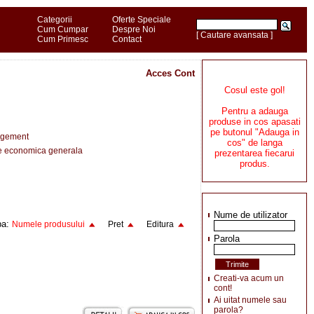
Categorii
Oferte Speciale
Cum Cumpar
Despre Noi
[ Cautare avansata ]
Cum Primesc
Contact
Acces Cont
Cosul este gol!
Pentru a adauga
produse in cos apasati
pe butonul "Adauga in
gement
cos" de langa
e economica generala
prezentarea fiecarui
produs.
Nume de utilizator
pa:
Numele produsului
Pret
Editura
Parola
Creati-va acum un
cont!
Ai uitat numele sau
parola?