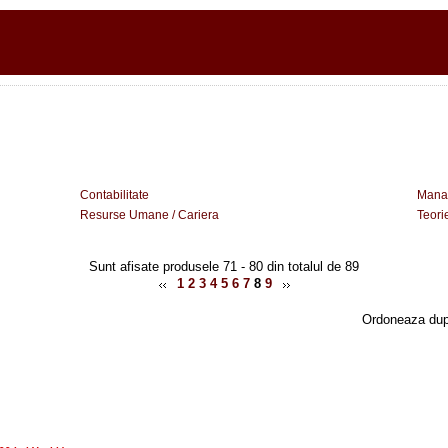
Contabilitate
Mana
Resurse Umane / Cariera
Teori
Sunt afisate produsele 71 - 80 din totalul de 89
1
2
3
4
5
6
7
8
9
Ordoneaza du