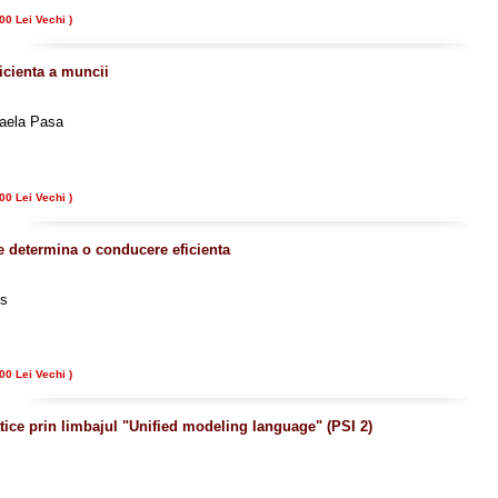
00 Lei Vechi )
ficienta a muncii
haela Pasa
00 Lei Vechi )
are determina o conducere eficienta
ds
00 Lei Vechi )
tice prin limbajul "Unified modeling language" (PSI 2)