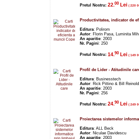
00
22.
Lei
Pretul Nostru:
( 220 0
Productivitatea, indicator de e
Editura
: Polirom
Autor
: Florin Pasa, Luminita Mi
An aparitie
: 2003
Nr. Pagini
: 250
90
14.
Lei
Pretul Nostru:
( 149 0
Profil de Lider - Atitudinile c
Editura
: Businesstech
Autor
: Rick Pittino & Bill Reinol
An aparitie
: 2003
Nr. Pagini
: 256
90
24.
Lei
Pretul Nostru:
( 249 0
Proiectarea sistemelor informa
Editura
: ALL Beck
Autor
: Niculae Davidescu
An aparitie
: 2003