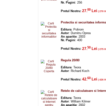
Nr. Pagini
: 256
00
27.
Lei
Pretul Nostru:
( 270 0
Protectia si securitatea informa
Editura
: Polirom
Autor
: Dumitru Oprea
An aparitie
: 2003
Nr. Pagini
: 400
50
27.
Lei
Pretul Nostru:
( 275 0
Regula 20/80
Editura
: Teora
Autor
: Richard Koch
60
42.
Lei
Pretul Nostru:
( 426 0
Retele de calculatoare si Inter
Editura
: Teora
Autor
: William Kilmer
An aparitie
: 2002