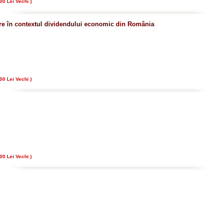
00 Lei Vechi )
are în contextul dividendului economic din România
00 Lei Vechi )
00 Lei Vechi )