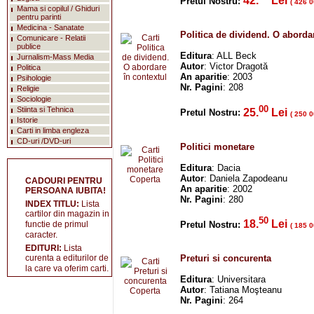
42.
Lei
Pretul Nostru:
( 426 0
Mama si copilul / Ghiduri
pentru parinti
Medicina - Sanatate
Politica de dividend. O abord
Comunicare - Relatii
publice
Editura
: ALL Beck
Jurnalism-Mass Media
Autor
: Victor Dragotă
Politica
An aparitie
: 2003
Psihologie
Nr. Pagini
: 208
Religie
Sociologie
00
Stiinta si Tehnica
25.
Lei
Pretul Nostru:
( 250 0
Istorie
Carti in limba engleza
CD-uri /DVD-uri
Politici monetare
Editura
: Dacia
Autor
: Daniela Zapodeanu
CADOURI PENTRU
An aparitie
: 2002
PERSOANA IUBITA!
Nr. Pagini
: 280
INDEX TITLU:
Lista
cartilor din magazin in
50
18.
Lei
Pretul Nostru:
functie de primul
( 185 0
caracter.
EDITURI:
Lista
Preturi si concurenta
curenta a editurilor de
la care va oferim carti.
Editura
: Universitara
Autor
: Tatiana Moşteanu
Nr. Pagini
: 264