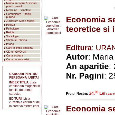
Mama si copilul / Ghiduri
pentru parinti
Medicina - Sanatate
Comunicare - Relatii
Economia ser
publice
Jurnalism-Mass Media
Politica
teoretice si 
Psihologie
Religie
Sociologie
Stiinta si Tehnica
Istorie
Editura
: URA
Carti in limba engleza
CD-uri /DVD-uri
Autor
: Maria
Carte scolara
Carte de anticariat
An aparitie
:
Nr. Pagini
: 
CADOURI PENTRU
PERSOANA IUBITA!
INDEX TITLU:
Lista
cartilor din magazin in
functie de primul
00
24.
Lei
Pretul Nostru:
caracter.
( 240 0
EDITURI:
Lista
curenta a editurilor de
Economia ser
la care va oferim carti.