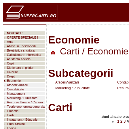
NOUTATI !
Economie
OFERTE SPECIALE !
Arta
Atlase si Enciclopedii
Carti
/ Economie
Beletristica si critica
Calculatoare-Informatica
Asistenta sociala
Copii
Dictionare si ghiduri
Subcategorii
Diverse
Drept
Economie
Afaceri/Vanzari
Contabi
Afaceri/Vanzari
Marketing / Publicitate
Resurs
Contabilitate
Management
Marketing / Publicitate
Resurse Umane / Cariera
Carti
Teorie economica generala
Filosofie
Harti
Sunt afisate prod
Invatamant - Educatie
1
2
3
4
Limbi Straine
Logica