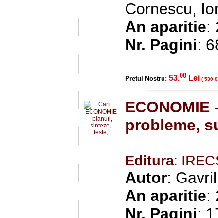
Cornescu, Io
An aparitie
:
Nr. Pagini
: 
00
53.
Lei
Pretul Nostru:
( 530 0
ECONOMIE - p
probleme, s
Editura
: IRE
Autor
: Gavri
An aparitie
:
Nr. Pagini
: 