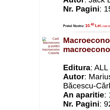
Nr. Pagini
: 
40
10.
Lei
Pretul Nostru:
( 104 0
Macroeconomi
macroecono
Editura
: ALL
Autor
: Mariu
Băcescu-Căr
An aparitie
:
Nr. Pagini
: 