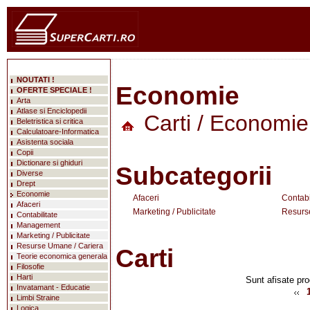
NOUTATI !
Economie
OFERTE SPECIALE !
Arta
Atlase si Enciclopedii
Carti
/ Economie
Beletristica si critica
Calculatoare-Informatica
Asistenta sociala
Copii
Dictionare si ghiduri
Subcategorii
Diverse
Drept
Economie
Afaceri
Contabi
Afaceri
Marketing / Publicitate
Resurs
Contabilitate
Management
Marketing / Publicitate
Resurse Umane / Cariera
Carti
Teorie economica generala
Filosofie
Harti
Sunt afisate pro
Invatamant - Educatie
Limbi Straine
Logica