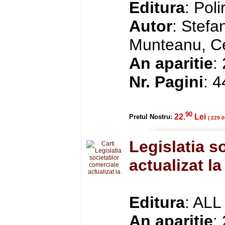
Editura
: Pol
Autor
: Stefa
Munteanu, Ce
An aparitie
:
Nr. Pagini
: 
90
22.
Lei
Pretul Nostru:
( 229 0
Legislatia s
actualizat l
Editura
: ALL
An aparitie
: