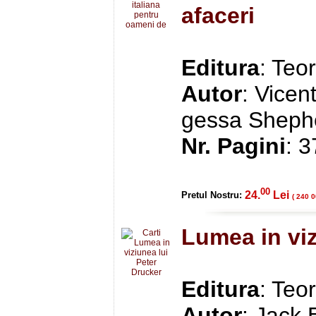
afaceri
Editura
: Teo
Autor
: Vice
gessa Sheph
Nr. Pagini
: 
00
24.
Lei
Pretul Nostru:
( 240 0
Lumea in viz
Editura
: Teo
Autor
: Jack 