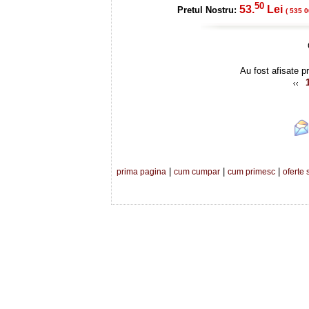
50
53.
Lei
Pretul Nostru:
( 535 0
Au fost afisate p
|
|
|
prima pagina
cum cumpar
cum primesc
oferte 