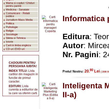
Mama si copilul / Ghiduri
pentru parinti
Medicina - Sanatate
Comunicare - Relatii
Informatica
publice
Jurnalism-Mass Media
Politica
Psihologie
Religie
Editura
: Teo
Sociologie
Stiinta si Tehnica
Istorie
Autor
: Mirce
Carti in limba engleza
CD-uri /DVD-uri
Nr. Pagini
: 
CADOURI PENTRU
PERSOANA IUBITA!
80
INDEX TITLU:
Lista
20.
Lei
Pretul Nostru:
( 208 0
cartilor din magazin in
functie de primul
caracter.
Inteligenta 
EDITURI:
Lista
curenta a editurilor de
II-a)
la care va oferim carti.