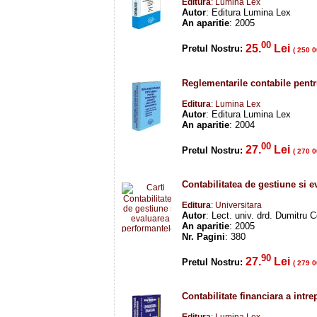
Editura
: Lumina Lex
Autor
: Editura Lumina Lex
An aparitie
: 2005
00
25.
Lei
Pretul Nostru:
( 250 0
Reglementarile contabile pentr
Editura
: Lumina Lex
Autor
: Editura Lumina Lex
An aparitie
: 2004
00
27.
Lei
Pretul Nostru:
( 270 0
Contabilitatea de gestiune si 
Editura
: Universitara
Autor
: Lect. univ. drd. Dumitru C
An aparitie
: 2005
Nr. Pagini
: 380
90
27.
Lei
Pretul Nostru:
( 279 0
Contabilitate financiara a intre