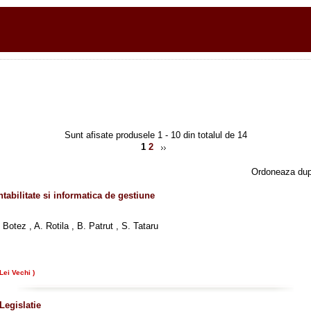
Sunt afisate produsele 1 - 10 din totalul de 14
1
2
Ordoneaza du
ntabilitate si informatica de gestiune
. Botez , A. Rotila , B. Patrut , S. Tataru
Lei Vechi )
 Legislatie