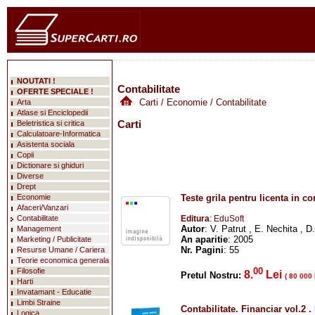
NOUTATI !
Contabilitate
OFERTE SPECIALE !
Carti
/
Economie
/ Contabilitate
Arta
Atlase si Enciclopedii
Carti
Beletristica si critica
Calculatoare-Informatica
Asistenta sociala
Copii
Dictionare si ghiduri
Diverse
Drept
Economie
Teste grila pentru licenta in co
Afaceri/Vanzari
Contabilitate
Editura
: EduSoft
Autor
: V. Patrut , E. Nechita , D
Management
An aparitie
: 2005
Marketing / Publicitate
Nr. Pagini
: 55
Resurse Umane / Cariera
Teorie economica generala
00
Filosofie
8.
Lei
Pretul Nostru:
( 80 000 
Harti
Invatamant - Educatie
Limbi Straine
Contabilitate. Financiar vol.2 .
Logica