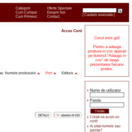
Categorii
Oferte Speciale
Cum Cumpar
Despre Noi
[ Cautare avansata ]
Cum Primesc
Contact
Acces Cont
Cosul este gol!
Pentru a adauga
produse in cos apasati
pe butonul "Adauga in
cos" de langa
prezentarea fiecarui
produs.
pa:
Numele produsului
Pret
Editura
Nume de utilizator
Parola
Creati-va acum un
cont!
Ai uitat numele sau
parola?