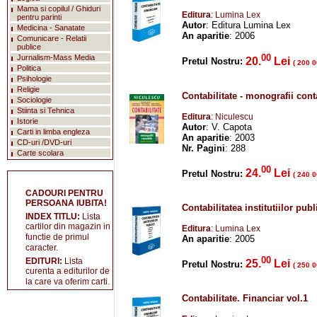
Mama si copilul / Ghiduri
Editura
: Lumina Lex
pentru parinti
Autor
: Editura Lumina Lex
Medicina - Sanatate
An aparitie
: 2006
Comunicare - Relatii
publice
00
Jurnalism-Mass Media
20.
Lei
Pretul Nostru:
( 200 0
Politica
Psihologie
Religie
Contabilitate - monografii cont
Sociologie
Stiinta si Tehnica
Editura
: Niculescu
Istorie
Autor
: V. Capota
Carti in limba engleza
An aparitie
: 2003
CD-uri /DVD-uri
Nr. Pagini
: 288
Carte scolara
00
24.
Lei
Pretul Nostru:
( 240 0
CADOURI PENTRU
PERSOANA IUBITA!
Contabilitatea institutiilor publ
INDEX TITLU:
Lista
cartilor din magazin in
Editura
: Lumina Lex
functie de primul
An aparitie
: 2005
caracter.
00
EDITURI:
Lista
25.
Lei
Pretul Nostru:
( 250 0
curenta a editurilor de
la care va oferim carti.
Contabilitate. Financiar vol.1