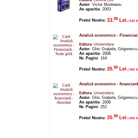
Editura
: Lumina Lex
Autor
: Victor Munteanu
An aparitie
: 2003
00
33.
Lei
Pretul Nostru:
( 330 0
Analiză economico - Financiară
Editura
: Universitara
Autor
: Ghic Graţiela, Grigoresc
An aparitie
: 2006
Nr. Pagini
: 164
00
35.
Lei
Pretul Nostru:
( 350 0
Analizã economico - financiarã 
Editura
: Universitara
Autor
: Ghic Graţiela, Grigoresc
An aparitie
: 2006
Nr. Pagini
: 252
00
35.
Lei
Pretul Nostru:
( 350 0