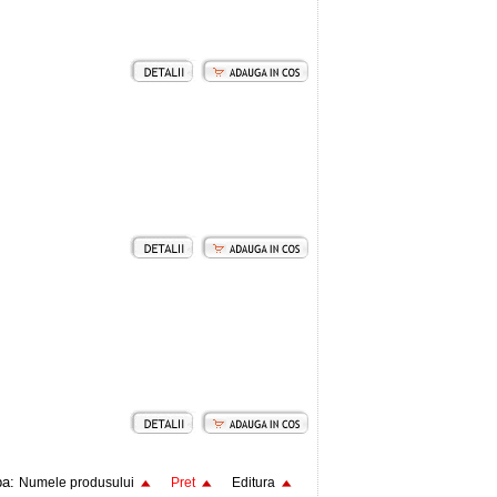
pa:
Numele produsului
Pret
Editura