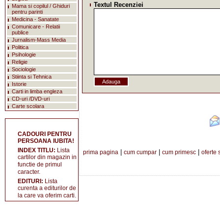
Textul Recenziei
Mama si copilul / Ghiduri
pentru parinti
Medicina - Sanatate
Comunicare - Relatii
publice
Jurnalism-Mass Media
Politica
Psihologie
Religie
Sociologie
Stiinta si Tehnica
Istorie
Carti in limba engleza
CD-uri /DVD-uri
Carte scolara
CADOURI PENTRU
PERSOANA IUBITA!
INDEX TITLU:
Lista
|
|
|
prima pagina
cum cumpar
cum primesc
oferte 
cartilor din magazin in
functie de primul
caracter.
EDITURI:
Lista
curenta a editurilor de
la care va oferim carti.