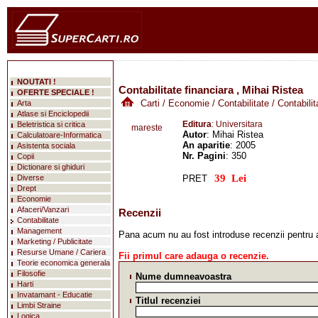
NOUTATI !
Contabilitate financiara , Mihai Ristea
OFERTE SPECIALE !
Carti
/
Economie
/
Contabilitate
/ Contabilit
Arta
Atlase si Enciclopedii
Editura
: Universitara
Beletristica si critica
mareste
Autor
: Mihai Ristea
Calculatoare-Informatica
An aparitie
: 2005
Asistenta sociala
Nr. Pagini
: 350
Copii
Dictionare si ghiduri
Diverse
PRET
Drept
Economie
Afaceri/Vanzari
Recenzii
Contabilitate
Management
Pana acum nu au fost introduse recenzii pentru 
Marketing / Publicitate
Resurse Umane / Cariera
Fii primul care adauga o recenzie.
Teorie economica generala
Filosofie
Nume dumneavoastra
Harti
Invatamant - Educatie
Titlul recenziei
Limbi Straine
Logica