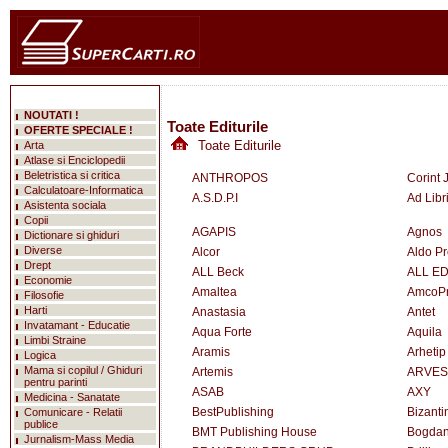
NOUTATI !
Toate Editurile
OFERTE SPECIALE !
Toate Editurile
Arta
Atlase si Enciclopedii
Beletristica si critica
ANTHROPOS
Corint 
Calculatoare-Informatica
A.S.D.P.I
Ad Libr
Asistenta sociala
Copii
AGAPIS
Agnos
Dictionare si ghiduri
Diverse
Alcor
Aldo P
Drept
ALL Beck
ALL E
Economie
Amaltea
AmcoP
Filosofie
Harti
Anastasia
Antet
Invatamant - Educatie
Aqua Forte
Aquila
Limbi Straine
Aramis
Arhetip
Logica
Mama si copilul / Ghiduri
Artemis
ARVES
pentru parinti
ASAB
AXY
Medicina - Sanatate
BestPublishing
Bizanti
Comunicare - Relatii
publice
BMT Publishing House
Bogda
Jurnalism-Mass Media