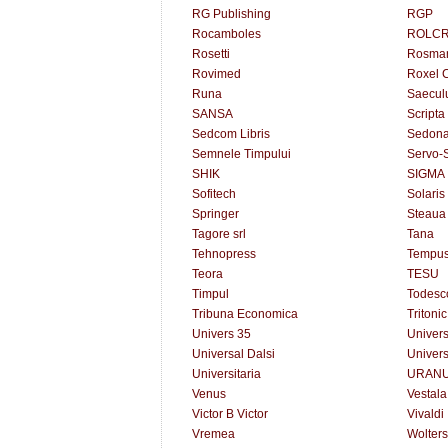
RG Publishing
RGP
Rocamboles
ROLCR
Rosetti
Rosma
Rovimed
Roxel C
Runa
Saecu
SANSA
Scripta
Sedcom Libris
Sedon
Semnele Timpului
Servo-
SHIK
SIGMA
Sofitech
Solaris
Springer
Steaua
Tagore srl
Tana
Tehnopress
Tempu
Teora
TESU
Timpul
Todesc
Tribuna Economica
Tritonic
Univers 35
Univers
Universal Dalsi
Universi
Universitaria
URAN
Venus
Vestala
Victor B Victor
Vivaldi
Vremea
Wolters