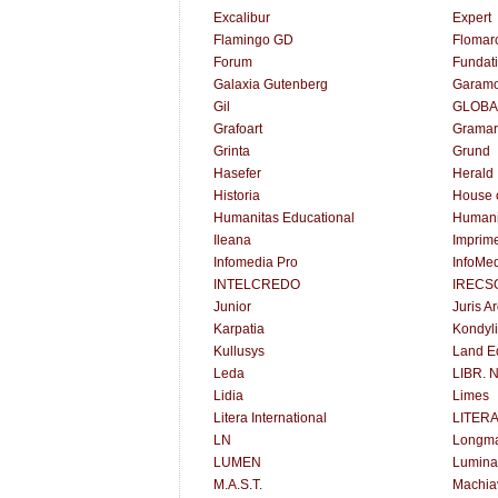
Excalibur
Expert
Flamingo GD
Flomar
Forum
Fundat
Galaxia Gutenberg
Garam
Gil
GLOBA
Grafoart
Gramar
Grinta
Grund
Hasefer
Herald
Historia
House 
Humanitas Educational
Humani
Ileana
Imprime
Infomedia Pro
InfoMe
INTELCREDO
IRECS
Junior
Juris A
Karpatia
Kondyli
Kullusys
Land Ed
Leda
LIBR. 
Lidia
Limes
Litera International
LITER
LN
Longm
LUMEN
Lumina
M.A.S.T.
Machiav