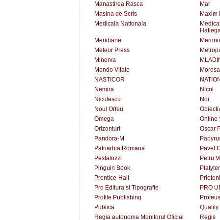
Manastirea Rasca
Mar
Masina de Scris
Maxim 
Medicala Nationala
Medical
Hatieg
Meridiane
Meroni
Meteor Press
Metropo
Minerva
MLADI
Mondo Vitale
Moros
NASTICOR
NATIO
Nemira
Nicol
Niculescu
Noi
Noul Orfeu
Obiecti
Omega
Online 
Orizonturi
Oscar P
Pandora-M
Papyru
Patriarhia Romana
Pavel C
Pestalozzi
Petru 
Pinguin Book
Platyte
Prentice-Hall
Prieteni
Pro Editura si Tipografie
PRO U
Profile Publishing
Proteu
Publica
Quality
Regia autonoma Monitorul Oficial
Regis