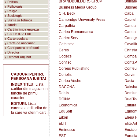
BRANDBUILDERS GRUP
Brillian
Politica
Psihologie
Business Media Group
Busine
Religie
C.H. Beck
Caba
Sociologie
Cambridge University Press
Capitel
Stiinta si Tehnica
Istorie
Carpathia
Cartea
Carti in limba engleza
Cartea Romaneasca
Cartea 
CD-uri /DVD-uri
Cartex Serv
Cartogr
Carte scolara
Carte de anticariat
Cathisma
Cavallio
Carti pentru profesori
Ceres
Christi
Director
Codecs
Compa
Director Adjunct
Confisc
ContaP
Coreus Publishing
Corifeu
CADOURI PENTRU
Coriolis
Corvin
PERSOANA IUBITA!
Curtea Veche
Dacia
INDEX TITLU:
Lista
DACONA
Daksh
cartilor din magazin in
Deisis
Demiur
functie de primul
caracter.
DOINA
DualTe
EDITURI:
Lista
Economica
Editura
curenta a editurilor de
EduSoft
Egmon
la care va oferim carti.
Eikon
Elena F
ELIT
Elite A
Eminescu
Encicl
EST
Eurost