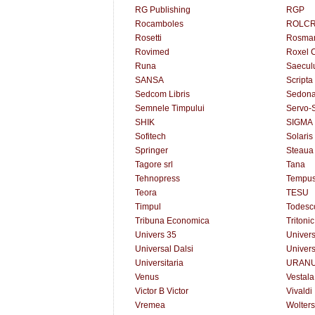
RG Publishing
RGP
Rocamboles
ROLCR
Rosetti
Rosma
Rovimed
Roxel C
Runa
Saecu
SANSA
Scripta
Sedcom Libris
Sedon
Semnele Timpului
Servo-
SHIK
SIGMA
Sofitech
Solaris
Springer
Steaua
Tagore srl
Tana
Tehnopress
Tempu
Teora
TESU
Timpul
Todesc
Tribuna Economica
Tritonic
Univers 35
Univers
Universal Dalsi
Universi
Universitaria
URAN
Venus
Vestala
Victor B Victor
Vivaldi
Vremea
Wolters