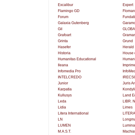
Excalibur
Expert
Flamingo GD
Flomar
Forum
Fundat
Galaxia Gutenberg
Garam
Gil
GLOBA
Grafoart
Gramar
Grinta
Grund
Hasefer
Herald
Historia
House 
Humanitas Educational
Humani
Ileana
Imprime
Infomedia Pro
InfoMe
INTELCREDO
IRECS
Junior
Juris A
Karpatia
Kondyli
Kullusys
Land Ed
Leda
LIBR. 
Lidia
Limes
Litera International
LITER
LN
Longm
LUMEN
Lumina
M.A.S.T.
Machiav