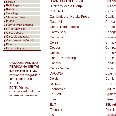
BRANDBUILDERS GRUP
Brillian
Politica
Psihologie
Business Media Group
Busine
Religie
C.H. Beck
Caba
Sociologie
Cambridge University Press
Capitel
Stiinta si Tehnica
Istorie
Carpathia
Cartea
Carti in limba engleza
Cartea Romaneasca
Cartea 
CD-uri /DVD-uri
Cartex Serv
Cartogr
Carte scolara
Carte de anticariat
Cathisma
Cavallio
Carti pentru profesori
Ceres
Christi
Director
Codecs
Compa
Director Adjunct
Confisc
ContaP
Coreus Publishing
Corifeu
CADOURI PENTRU
Coriolis
Corvin
PERSOANA IUBITA!
Curtea Veche
Dacia
INDEX TITLU:
Lista
DACONA
Daksh
cartilor din magazin in
Deisis
Demiur
functie de primul
caracter.
DOINA
DualTe
EDITURI:
Lista
Economica
Editura
curenta a editurilor de
EduSoft
Egmon
la care va oferim carti.
Eikon
Elena F
ELIT
Elite A
Eminescu
Encicl
EST
Eurost