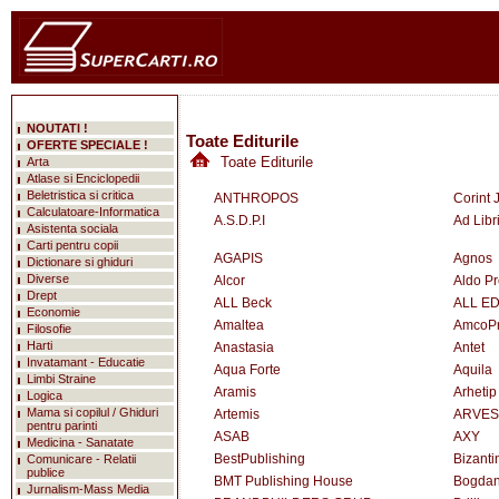
NOUTATI !
Toate Editurile
OFERTE SPECIALE !
Toate Editurile
Arta
Atlase si Enciclopedii
Beletristica si critica
ANTHROPOS
Corint 
Calculatoare-Informatica
A.S.D.P.I
Ad Libr
Asistenta sociala
Carti pentru copii
AGAPIS
Agnos
Dictionare si ghiduri
Diverse
Alcor
Aldo P
Drept
ALL Beck
ALL E
Economie
Amaltea
AmcoP
Filosofie
Harti
Anastasia
Antet
Invatamant - Educatie
Aqua Forte
Aquila
Limbi Straine
Aramis
Arhetip
Logica
Mama si copilul / Ghiduri
Artemis
ARVES
pentru parinti
ASAB
AXY
Medicina - Sanatate
BestPublishing
Bizanti
Comunicare - Relatii
publice
BMT Publishing House
Bogda
Jurnalism-Mass Media