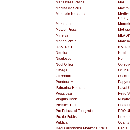
Manastirea Rasca
Mar
Masina de Scris
Maxim 
Medicala Nationala
Medical
Hatieg
Meridiane
Meroni
Meteor Press
Metropo
Minerva
MLADI
Mondo Vitale
Moros
NASTICOR
NATIO
Nemira
Nicol
Niculescu
Noi
Noul Orfeu
Obiecti
Omega
Online 
Orizonturi
Oscar P
Pandora-M
Papyru
Patriarhia Romana
Pavel C
Pestalozzi
Petru 
Pinguin Book
Platyte
Prentice-Hall
Prieteni
Pro Editura si Tipografie
PRO U
Profile Publishing
Proteu
Publica
Quality
Regia autonoma Monitorul Oficial
Regis