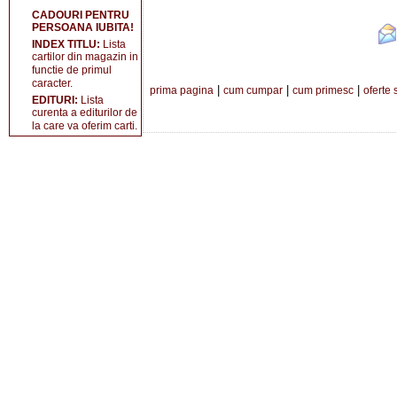
CADOURI PENTRU
PERSOANA IUBITA!
INDEX TITLU:
Lista
cartilor din magazin in
functie de primul
caracter.
|
|
|
prima pagina
cum cumpar
cum primesc
oferte 
EDITURI:
Lista
curenta a editurilor de
la care va oferim carti.