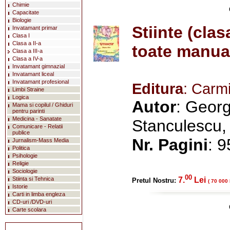
Chimie
Capacitate
Biologie
Stiinte (clasa
Invatamant primar
Clasa I
Clasa a II-a
toate manual
Clasa a III-a
Clasa a IV-a
Invatamant gimnazial
Invatamant liceal
Invatamant profesional
Editura
: Carmi
Limbi Straine
Logica
Autor
: Geor
Mama si copilul / Ghiduri
pentru parinti
Medicina - Sanatate
Stanculescu,
Comunicare - Relatii
publice
Nr. Pagini
: 9
Jurnalism-Mass Media
Politica
Psihologie
Religie
Sociologie
00
Stiinta si Tehnica
7.
Lei
Pretul Nostru:
( 70 000 
Istorie
Carti in limba engleza
CD-uri /DVD-uri
Carte scolara