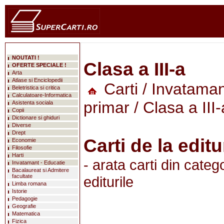
NOUTATI !
Clasa a III-a
OFERTE SPECIALE !
Arta
Atlase si Enciclopedii
Carti
/
Invataman
Beletristica si critica
Calculatoare-Informatica
primar
/ Clasa a III-
Asistenta sociala
Copii
Dictionare si ghiduri
Diverse
Drept
Carti de la edit
Economie
Filosofie
Harti
- arata carti din categ
Invatamant - Educatie
Bacalaureat si Admitere
facultate
editurile
Limba romana
Istorie
Pedagogie
Geografie
Matematica
Fizica