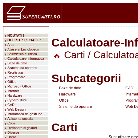
NOUTATI !
Calculatoare-In
OFERTE SPECIALE !
Arta
Atlase si Enciclopedii
Carti
/ Calculato
Beletristica si critica
Calculatoare-Informatica
Baze de date
Sisteme de operare
Retelistica
Subcategorii
Programare
Office
Microsoft Office
Baze de date
CAD
Internet
Hardware
Internet
Hardware
Cyberculture
Office
Progra
CAD
Sisteme de operare
Web De
Web Design
Informatica de gestiune
Asistenta sociala
Carti
Copii
Dictionare si ghiduri
Diverse
Sunt afisate prod
Drept