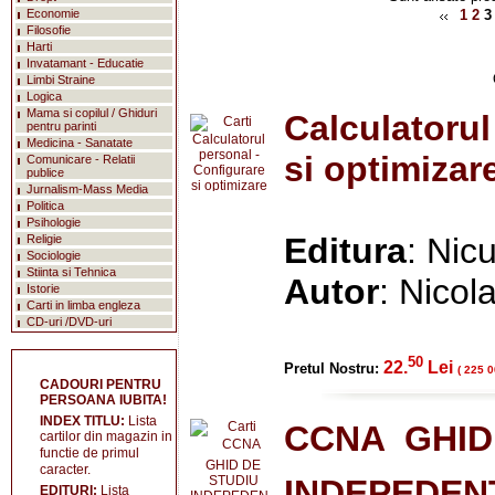
Economie
1
2
3
Filosofie
Harti
Invatamant - Educatie
Limbi Straine
Logica
Mama si copilul / Ghiduri
Calculatorul
pentru parinti
Medicina - Sanatate
si optimizar
Comunicare - Relatii
publice
Jurnalism-Mass Media
Politica
Psihologie
Editura
: Nic
Religie
Sociologie
Stiinta si Tehnica
Autor
: Nicol
Istorie
Carti in limba engleza
CD-uri /DVD-uri
50
22.
Lei
Pretul Nostru:
( 225 0
CADOURI PENTRU
PERSOANA IUBITA!
INDEX TITLU:
Lista
CCNA  GHI
cartilor din magazin in
functie de primul
caracter.
INDEPEDEN
EDITURI:
Lista