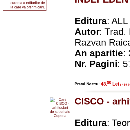
curenta a editurilor de
la care va oferim carti.
Editura
: ALL
Autor
: Trad
Razvan Raic
An aparitie
:
Nr. Pagini
: 
90
48.
Lei
Pretul Nostru:
( 489 0
CISCO - arhi
Editura
: Teo