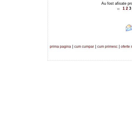
Au fost afisate pr
1
2
3
|
|
|
prima pagina
cum cumpar
cum primesc
oferte 