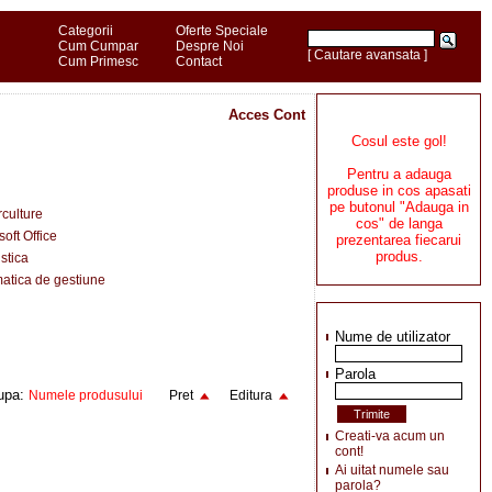
Categorii
Oferte Speciale
Cum Cumpar
Despre Noi
[ Cautare avansata ]
Cum Primesc
Contact
Acces Cont
Cosul este gol!
Pentru a adauga
produse in cos apasati
pe butonul "Adauga in
culture
cos" de langa
soft Office
prezentarea fiecarui
produs.
istica
matica de gestiune
Nume de utilizator
Parola
upa:
Numele produsului
Pret
Editura
Creati-va acum un
cont!
Ai uitat numele sau
parola?