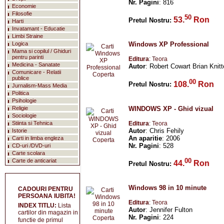
Nr. Pagini
: 816
Economie
Filosofie
50
53.
Ron
Pretul Nostru:
Harti
Invatamant - Educatie
Limbi Straine
Logica
Windows XP Professional
Mama si copilul / Ghiduri
pentru parinti
Editura
: Teora
Medicina - Sanatate
Autor
: Robert Cowart Brian Knitt
Comunicare - Relatii
publice
00
108.
Ron
Pretul Nostru:
Jurnalism-Mass Media
Politica
Psihologie
WINDOWS XP - Ghid vizual
Religie
Sociologie
Editura
: Teora
Stiinta si Tehnica
Autor
: Chris Fehily
Istorie
An aparitie
: 2006
Carti in limba engleza
Nr. Pagini
: 528
CD-uri /DVD-uri
Carte scolara
00
Carte de anticariat
44.
Ron
Pretul Nostru:
Windows 98 in 10 minute
CADOURI PENTRU
PERSOANA IUBITA!
Editura
: Teora
INDEX TITLU:
Lista
Autor
: Jennifer Fulton
cartilor din magazin in
Nr. Pagini
: 224
functie de primul