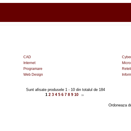
CAD
Cyber
Internet
Micro
Programare
Retel
Web Design
Infor
Sunt afisate produsele 1 - 10 din totalul de 184
1
2
3
4
5
6
7
8
9
10
Ordoneaza d