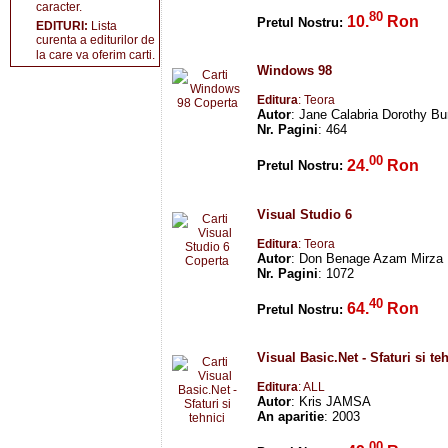
caracter.
80
10.
Ron
Pretul Nostru:
EDITURI:
Lista
curenta a editurilor de
la care va oferim carti.
Windows 98
Editura
: Teora
Autor
: Jane Calabria Dorothy Bu
Nr. Pagini
: 464
00
24.
Ron
Pretul Nostru:
Visual Studio 6
Editura
: Teora
Autor
: Don Benage Azam Mirza
Nr. Pagini
: 1072
40
64.
Ron
Pretul Nostru:
Visual Basic.Net - Sfaturi si te
Editura
: ALL
Autor
: Kris JAMSA
An aparitie
: 2003
00