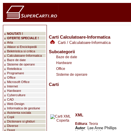
NOUTATI !
Carti Calculatoare-Informatica
OFERTE SPECIALE !
Carti
/ Calculatoare-Informatica
Arta
Atlase si Enciclopedii
Subcategorii
Beletristica si critica
Calculatoare-Informatica
Baze de date
Baze de date
Hardware
Sisteme de operare
Office
Retelistica
Programare
Sisteme de operare
Office
Microsoft Office
Carti
Internet
Hardware
Cyberculture
CAD
Web Design
Informatica de gestiune
Asistenta sociala
XML
Copii
Dictionare si ghiduri
Editura
: Teora
Diverse
Autor
: Lee Anne Phillips
Drept