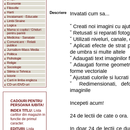
Economie
Filosofie
Harti
Descriere
Invatati cum sa...
Invatamant - Educatie
Limbi Straine
ˇ Creati noi imagini cu ajut
Logica
Mama si copilul / Ghiduri
ˇ Retusati si reparati fotog
pentru parinti
Medicina - Sanatate
ˇ Utilizati niveluri, canale, 
Comunicare - Relatii
ˇ Aplicati efecte de strat p
publice
Jurnalism-Mass Media
de umbra si multe altele
Politica
ˇ Adaugati text imaginilor
Psihologie
Religie
ˇ Adaugati forme geometri
Sociologie
forme vectoriale
Stiinta si Tehnica
Istorie
ˇ Ajustati culorile si lucra
Carti in limba engleza
ˇ Redimensionati, deform
CD-uri /DVD-uri
imaginile
CADOURI PENTRU
Incepeti acum!
PERSOANA IUBITA!
INDEX TITLU:
Lista
cartilor din magazin in
24 de lectii de cate o ora.
functie de primul
caracter.
In doar 24 de lectii ce du
EDITURI:
Lista