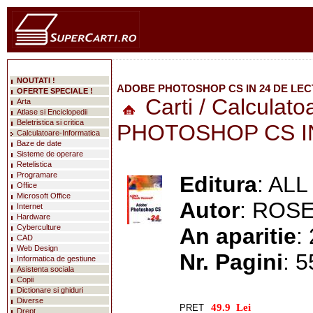
NOUTATI !
ADOBE PHOTOSHOP CS IN 24 DE LECTI
OFERTE SPECIALE !
Carti
/
Calculato
Arta
Atlase si Enciclopedii
Beletristica si critica
PHOTOSHOP CS IN
Calculatoare-Informatica
Baze de date
Sisteme de operare
Retelistica
Programare
Editura
: ALL
Office
Microsoft Office
Autor
: ROSE
Internet
Hardware
Cyberculture
An aparitie
:
mareste
CAD
Web Design
Nr. Pagini
: 
Informatica de gestiune
Asistenta sociala
Copii
Dictionare si ghiduri
Diverse
PRET
Drept