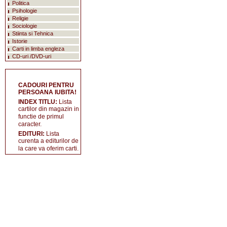
Politica
Psihologie
Religie
Sociologie
Stiinta si Tehnica
Istorie
Carti in limba engleza
CD-uri /DVD-uri
CADOURI PENTRU
PERSOANA IUBITA!
INDEX TITLU:
Lista
cartilor din magazin in
functie de primul
caracter.
EDITURI:
Lista
curenta a editurilor de
la care va oferim carti.