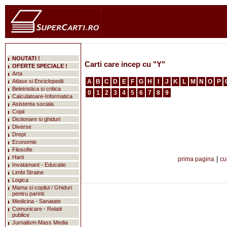
NOUTATI !
Carti care incep cu "Y"
OFERTE SPECIALE !
Arta
Atlase si Enciclopedii
A
B
C
D
E
F
G
H
I
J
K
L
M
N
O
P
Beletristica si critica
0
1
2
3
4
5
6
7
8
9
Calculatoare-Informatica
Asistenta sociala
Copii
Dictionare si ghiduri
Diverse
Drept
Economie
Filosofie
Harti
|
prima pagina
cu
Invatamant - Educatie
Limbi Straine
Logica
Mama si copilul / Ghiduri
pentru parinti
Medicina - Sanatate
Comunicare - Relatii
publice
Jurnalism-Mass Media