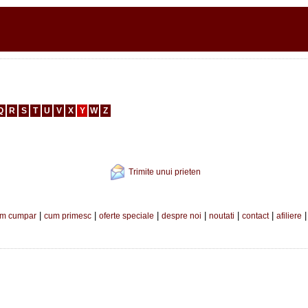
Q
R
S
T
U
V
X
Y
W
Z
Trimite unui prieten
|
|
|
|
|
|
m cumpar
cum primesc
oferte speciale
despre noi
noutati
contact
afiliere