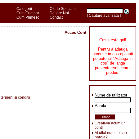
Categorii
Oferte Speciale
Cum Cumpar
Despre Noi
[ Cautare avansata ]
Cum Primesc
Contact
Acces Cont
Cosul este gol!
Pentru a adauga
produse in cos apasati
pe butonul "Adauga in
cos" de langa
prezentarea fiecarui
produs.
Nume de utilizator
|
termeni si conditii
Parola
Creati-va acum un
cont!
Ai uitat numele sau
parola?