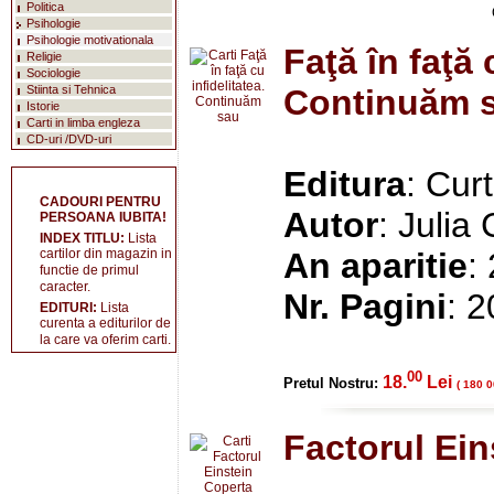
Politica
Psihologie
Psihologie motivationala
Faţă în faţă 
Religie
Sociologie
Stiinta si Tehnica
Continuăm s
Istorie
Carti in limba engleza
CD-uri /DVD-uri
Editura
: Cur
CADOURI PENTRU
Autor
: Julia
PERSOANA IUBITA!
INDEX TITLU:
Lista
cartilor din magazin in
An aparitie
:
functie de primul
caracter.
Nr. Pagini
: 
EDITURI:
Lista
curenta a editurilor de
la care va oferim carti.
00
18.
Lei
Pretul Nostru:
( 180 0
Factorul Ein