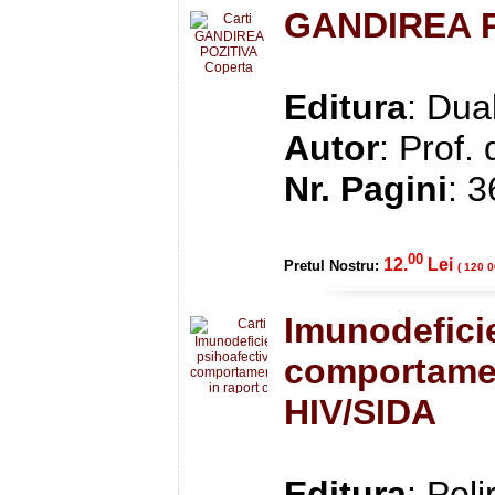
GANDIREA P
Editura
: Dua
Autor
: Prof. 
Nr. Pagini
: 
00
12.
Lei
Pretul Nostru:
( 120 0
Imunodeficie
comportamen
HIV/SIDA
Editura
: Pol