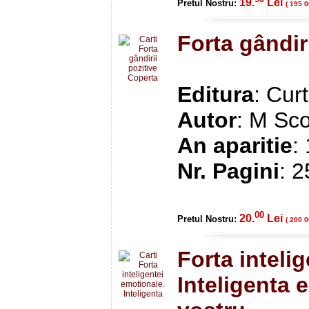
19.
Lei
Pretul Nostru:
( 195 0
Forta gândiri
Editura
: Cur
Autor
: M Sco
An aparitie
:
Nr. Pagini
: 
00
20.
Lei
Pretul Nostru:
( 200 0
Forta inteli
Inteligenta 