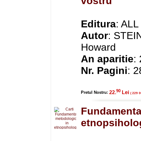
vostru
Editura
: ALL
Autor
: STEI
Howard
An aparitie
:
Nr. Pagini
: 
90
22.
Lei
Pretul Nostru:
( 229 0
Fundamentar
etnopsiholo