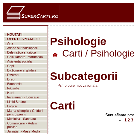
NOUTATI !
Psihologie
OFERTE SPECIALE !
Arta
Atlase si Enciclopedii
Carti
/ Psihologi
Beletristica si critica
Calculatoare-Informatica
Asistenta sociala
Copii
Dictionare si ghiduri
Subcategorii
Diverse
Drept
Economie
Psihologie motivationala
Filosofie
Harti
Invatamant - Educatie
Carti
Limbi Straine
Logica
Mama si copilul / Ghiduri
pentru parinti
Sunt afisate prod
Medicina - Sanatate
1
2
3
Comunicare - Relatii
publice
Jurnalism-Mass Media