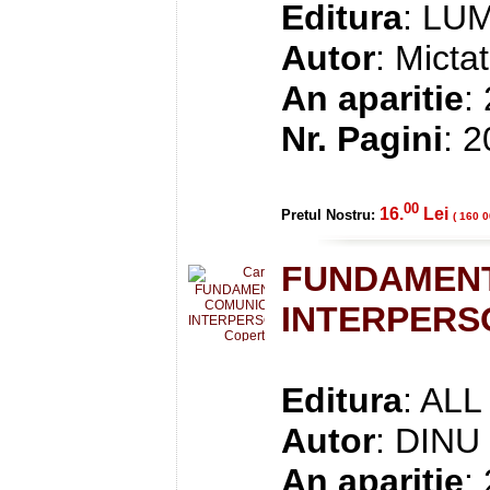
Editura
: LU
Autor
: Micta
An aparitie
:
Nr. Pagini
: 
00
16.
Lei
Pretul Nostru:
( 160 0
FUNDAMENT
INTERPERS
Editura
: ALL
Autor
: DINU
An aparitie
: