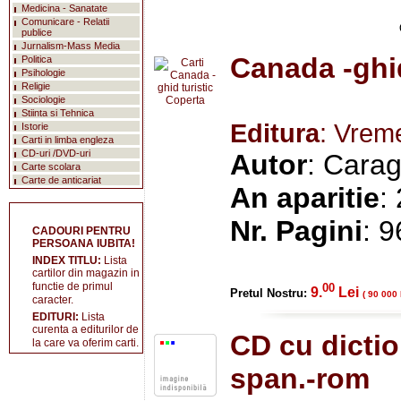
Medicina - Sanatate
Comunicare - Relatii
publice
Jurnalism-Mass Media
Canada -ghid
Politica
Psihologie
Religie
Sociologie
Stiinta si Tehnica
Editura
: Vrem
Istorie
Carti in limba engleza
CD-uri /DVD-uri
Autor
: Cara
Carte scolara
Carte de anticariat
An aparitie
:
Nr. Pagini
: 9
CADOURI PENTRU
PERSOANA IUBITA!
INDEX TITLU:
Lista
cartilor din magazin in
functie de primul
00
9.
Lei
Pretul Nostru:
( 90 000 
caracter.
EDITURI:
Lista
curenta a editurilor de
CD cu dictio
la care va oferim carti.
span.-rom