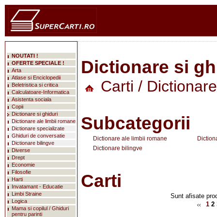
NOUTATI !
Dictionare si gh
OFERTE SPECIALE !
Arta
Atlase si Enciclopedii
Carti
/ Dictionare
Beletristica si critica
Calculatoare-Informatica
Asistenta sociala
Copii
Dictionare si ghiduri
Subcategorii
Dictionare ale limbii romane
Dictionare specializate
Ghiduri de conversatie
Dictionare ale limbii romane
Diction
Dictionare bilingve
Dictionare bilingve
Diverse
Drept
Economie
Filosofie
Carti
Harti
Invatamant - Educatie
Limbi Straine
Sunt afisate prod
Logica
1
2
Mama si copilul / Ghiduri
pentru parinti