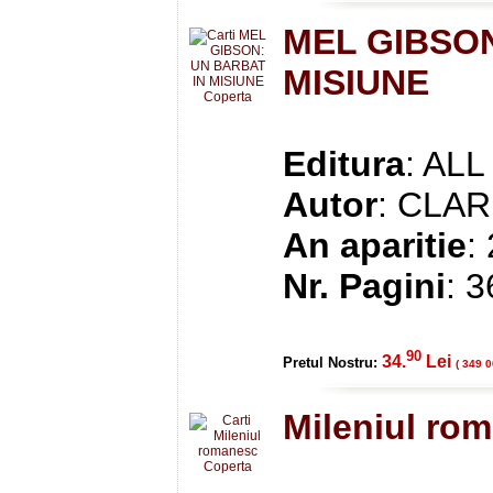
MEL GIBSON
MISIUNE
Editura
: ALL
Autor
: CLA
An aparitie
:
Nr. Pagini
: 
90
34.
Lei
Pretul Nostru:
( 349 0
Mileniul ro