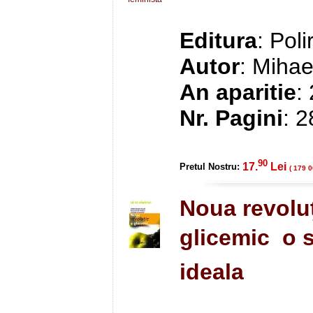
Editura
: Pol
Autor
: Mihae
An aparitie
:
Nr. Pagini
: 
90
17.
Lei
Pretul Nostru:
( 179 0
Noua revoluţ
glicemic  o
ideala