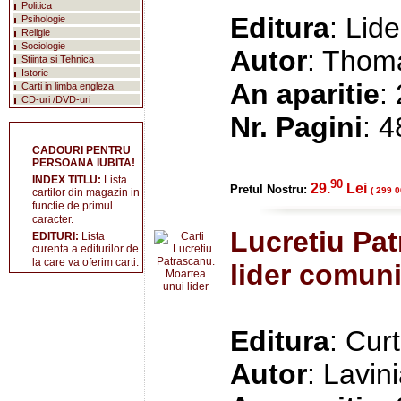
Politica
Editura
: Lide
Psihologie
Religie
Sociologie
Autor
: Thom
Stiinta si Tehnica
Istorie
An aparitie
:
Carti in limba engleza
CD-uri /DVD-uri
Nr. Pagini
: 
CADOURI PENTRU
PERSOANA IUBITA!
INDEX TITLU:
Lista
90
29.
Lei
Pretul Nostru:
( 299 0
cartilor din magazin in
functie de primul
caracter.
Lucretiu Pa
EDITURI:
Lista
curenta a editurilor de
la care va oferim carti.
lider comuni
Editura
: Cur
Autor
: Lavin