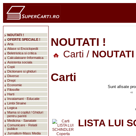
NOUTATI !
NOUTATI !
OFERTE SPECIALE !
Arta
Atlase si Enciclopedii
Carti
/
NOUTATI 
Beletristica si critica
Calculatoare-Informatica
Asistenta sociala
Copii
Dictionare si ghiduri
Carti
Diverse
Drept
Economie
Sunt afisate pro
Filosofie
Harti
Invatamant - Educatie
Limbi Straine
Logica
Mama si copilul / Ghiduri
pentru parinti
LISTA LUI 
Medicina - Sanatate
Comunicare - Relatii
publice
Jurnalism-Mass Media