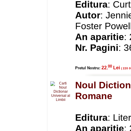
Editura
: Cur
Autor
: Jenni
Foster Powell
An aparitie
:
Nr. Pagini
: 
00
22.
Lei
Pretul Nostru:
( 220 0
Noul Diction
Romane
Editura
: Lite
An aparitie
: