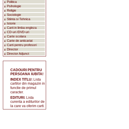
Politica
Psihologie
Religie
Sociologie
Stiinta si Tehnica
Istorie
Carti in limba engleza
CD-uri /DVD-uri
Carte scolara
Carte de anticariat
Carti pentru profesori
Director
Director Adjunct
CADOURI PENTRU
PERSOANA IUBITA!
INDEX TITLU:
Lista
cartilor din magazin in
functie de primul
caracter.
EDITURI:
Lista
curenta a editurilor de
la care va oferim carti.