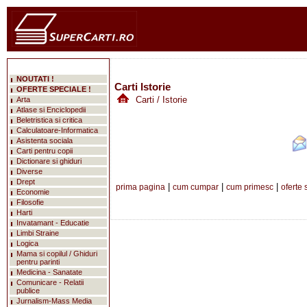
NOUTATI !
Carti Istorie
OFERTE SPECIALE !
Carti
/ Istorie
Arta
Atlase si Enciclopedii
Beletristica si critica
Calculatoare-Informatica
Asistenta sociala
Carti pentru copii
Dictionare si ghiduri
Diverse
Drept
|
|
|
prima pagina
cum cumpar
cum primesc
oferte 
Economie
Filosofie
Harti
Invatamant - Educatie
Limbi Straine
Logica
Mama si copilul / Ghiduri
pentru parinti
Medicina - Sanatate
Comunicare - Relatii
publice
Jurnalism-Mass Media