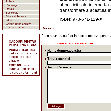
Politica
al politicii sale interne l-
Psihologie
Religie
transformare a acestuia int
Sociologie
Stiinta si Tehnica
ISBN: 973-571-129-X
Istorie
Carti in limba engleza
CD-uri /DVD-uri
Recenzii
Pana acum nu au fost introduse recenzii pentru 
CADOURI PENTRU
Fii primul care adauga o recenzie.
PERSOANA IUBITA!
INDEX TITLU:
Lista
Nume dumneavoastra
cartilor din magazin in
functie de primul
Titlul recenziei
caracter.
EDITURI:
Lista
Textul Recenziei
curenta a editurilor de
la care va oferim carti.