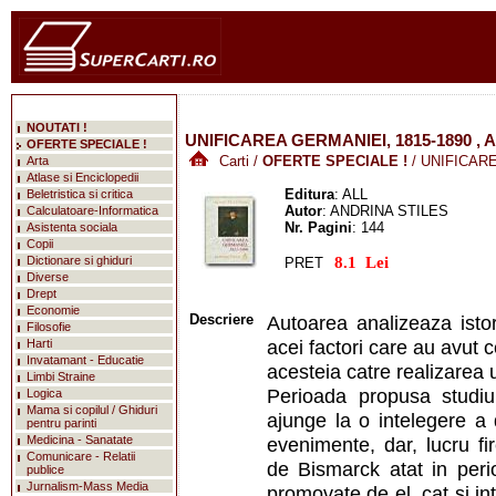
NOUTATI !
UNIFICAREA GERMANIEI, 1815-1890 , 
OFERTE SPECIALE !
Carti
/
OFERTE SPECIALE !
/ UNIFICARE
Arta
Atlase si Enciclopedii
Editura
: ALL
Beletristica si critica
Autor
: ANDRINA STILES
Calculatoare-Informatica
Nr. Pagini
: 144
Asistenta sociala
Copii
Dictionare si ghiduri
PRET
mareste
Diverse
Drept
Economie
Descriere
Autoarea analizeaza isto
Filosofie
acei factori care au avut 
Harti
Invatamant - Educatie
acesteia catre realizarea u
Limbi Straine
Perioada propusa studiu
Logica
Mama si copilul / Ghiduri
ajunge la o intelegere a 
pentru parinti
Medicina - Sanatate
evenimente, dar, lucru fi
Comunicare - Relatii
de Bismarck atat in perio
publice
Jurnalism-Mass Media
promovate de el, cat si in