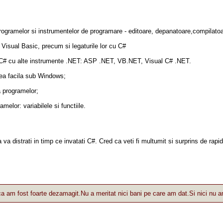
rogramelor si instrumentelor de programare - editoare, depanatoare,compilatoa
 Visual Basic, precum si legaturile lor cu C#
ui C# cu alte instrumente .NET: ASP .NET, VB.NET, Visual C# .NET.
ea facila sub Windows;
a programelor;
elor: variabilele si functiile.
 va distrati in timp ce invatati C#. Cred ca veti fi multumit si surprins de rap
 am fost foarte dezamagit.Nu a meritat nici bani pe care am dat.Si nici nu am