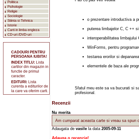
Politica
Psihologie
Religie
Sociologie
o prezentare introductiva a p
Stiinta si Tehnica
Istorie
puterea limbajelor C, C ++ si
Carti in limba engleza
CD-uri /DVD-uri
interoperabilitatea limbajul
WinForms, pentru programar
CADOURI PENTRU
PERSOANA IUBITA!
testarea erorilor si depanare
INDEX TITLU:
Lista
elementele de baza ale program
cartilor din magazin in
functie de primul
caracter.
EDITURI:
Lista
curenta a editurilor de
Sfatul meu este sa va bucurati si sa
la care va oferim carti.
profesional.
Recenzii
Nu merita
Am cumparat aceasta carte si vreau sa spun ca
Adaugata de
vasile
la data
2005-09-11
Adauga o recenzie!