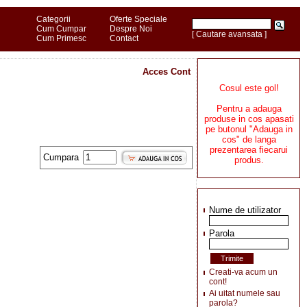
Categorii
Oferte Speciale
Cum Cumpar
Despre Noi
[ Cautare avansata ]
Cum Primesc
Contact
Acces Cont
Cosul este gol!
Pentru a adauga
produse in cos apasati
pe butonul "Adauga in
cos" de langa
prezentarea fiecarui
Cumpara
produs.
Nume de utilizator
Parola
Creati-va acum un
cont!
Ai uitat numele sau
parola?