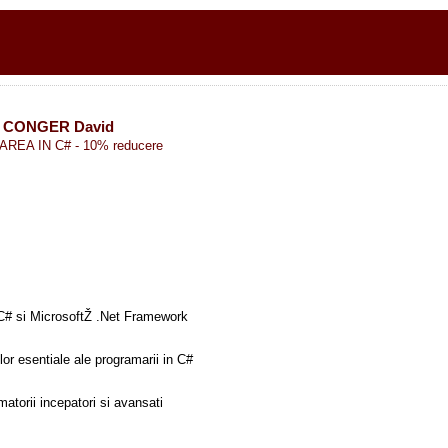
, CONGER David
EA IN C# - 10% reducere
e C# si MicrosoftŽ .Net Framework
or esentiale ale programarii in C#
matorii incepatori si avansati