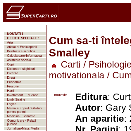
NOUTATI !
Cum sa-ti întele
OFERTE SPECIALE !
Arta
Atlase si Enciclopedii
Smalley
Beletristica si critica
Calculatoare-Informatica
Asistenta sociala
Carti
/
Psihologi
Copii
Dictionare si ghiduri
motivationala
/ Cum 
Diverse
Drept
Economie
Filosofie
Harti
Editura
: Cur
mareste
Invatamant - Educatie
Limbi Straine
Logica
Autor
: Gary
Mama si copilul / Ghiduri
pentru parinti
An aparitie
:
Medicina - Sanatate
Comunicare - Relatii
publice
Nr. Pagini
: 
Jurnalism-Mass Media