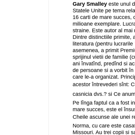
Gary Smalley
este unul di
Statele Unite pe tema rela
16 carti de mare succes, 
milioane exemplare. Lucrar
straine. Este autor al mai
Dintre distinctiile primit
literatura (pentru lucrarile
asemenea, a primit Premiu
sprijinul vietii de familie (
ani învatînd, predînd si ac
de persoane si a vorbit în
care le-a organizat. Princi
acestor întrevederi sînt: 
casnicia dvs.? si Ce anum
Pe lînga faptul ca a fost 
mare succes, este el însus
Cheile ascunse ale unei re
Norma, cu care este casato
Missouri. Au trei copii si 