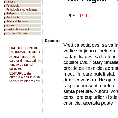
Politica
Psihologie
Psihologie motivationala
Religie
PRET
Sociologie
Stiinta si Tehnica
Istorie
Carti in limba engleza
CD-uri /DVD-uri
Descriere
Vreti ca sotia dvs. sa va
CADOURI PENTRU
va fie sprijin în clipele gr
PERSOANA IUBITA!
ca familia dvs. sa fie feric
INDEX TITLU:
Lista
cartilor din magazin in
copiilor dvs.? Gary Small
functie de primul
practic de casnicie, adres
caracter.
modul în care puteti stabil
EDITURI:
Lista
curenta a editurilor de
dumneavoastra. Ne ajuta p
la care va oferim carti.
raspundem sentimentelor s
simta pretuite. Autorul vo
consiliere cuplurilor si s
casnicie, aceasta poate fi