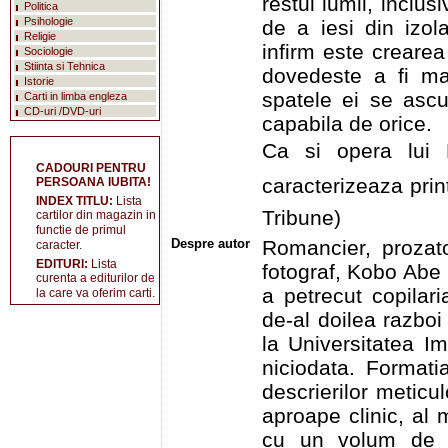
restul lumii, inclus
Politica
Psihologie
de a iesi din izol
Religie
infirm este crearea
Sociologie
Stiinta si Tehnica
dovedeste a fi ma
Istorie
spatele ei se ascu
Carti in limba engleza
CD-uri /DVD-uri
capabila de orice.
Ca si opera lui
CADOURI PENTRU
caracterizeaza print
PERSOANA IUBITA!
INDEX TITLU:
Lista
Tribune)
cartilor din magazin in
functie de primul
Despre autor
Romancier, prozator
caracter.
EDITURI:
Lista
fotograf, Kobo Abe 
curenta a editurilor de
a petrecut copilari
la care va oferim carti.
de-al doilea razboi
la Universitatea Im
niciodata. Formati
descrierilor meticul
aproape clinic, al m
cu un volum de p