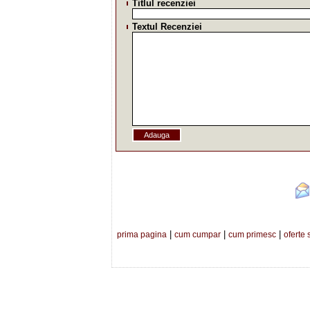
Titlul recenziei
Textul Recenziei
|
|
|
prima pagina
cum cumpar
cum primesc
oferte 