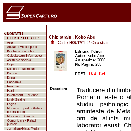
NOUTATI !
Chip strain , Kobo Abe
OFERTE SPECIALE !
Carti
/
NOUTATI !
/ Chip strain
Arta
Atlase si Enciclopedii
Editura
: Polirom
Beletristica si critica
Autor
: Kobo Abe
Calculatoare-Informatica
An aparitie
: 2006
Asistenta sociala
Nr. Pagini
: 288
Copii
Dictionare si ghiduri
mareste
Diverse
PRET
Drept
Economie
Filosofie
Descriere
Traducere din limb
Harti
Invatamant - Educatie
Romanul este o al
Limbi Straine
studiu psiholog
Logica
Mama si copilul / Ghiduri
aminteste de Metam
pentru parinti
Medicina - Sanatate
om de stiinta mu
Comunicare - Relatii
laborator esuat. Ch
publice
Jurnalism-Mass Media