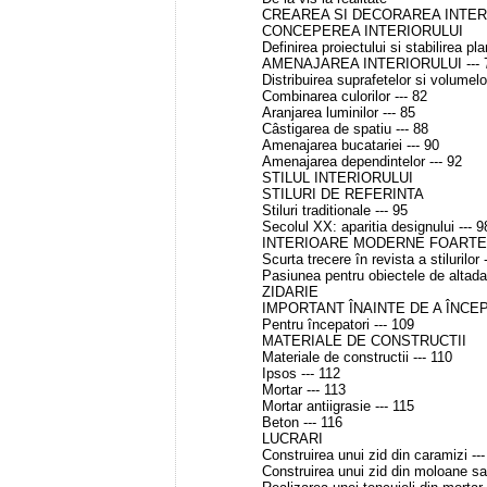
CREAREA SI DECORAREA INTER
CONCEPEREA INTERIORULUI
Definirea proiectului si stabilirea pla
AMENAJAREA INTERIORULUI --- 
Distribuirea suprafetelor si volumelor
Combinarea culorilor --- 82
Aranjarea luminilor --- 85
Câstigarea de spatiu --- 88
Amenajarea bucatariei --- 90
Amenajarea dependintelor --- 92
STILUL INTERIORULUI
STILURI DE REFERINTA
Stiluri traditionale --- 95
Secolul XX: aparitia designului --- 9
INTERIOARE MODERNE FOARTE
Scurta trecere în revista a stilurilor 
Pasiunea pentru obiectele de altadata
ZIDARIE
IMPORTANT ÎNAINTE DE A ÎNCE
Pentru începatori --- 109
MATERIALE DE CONSTRUCTII
Materiale de constructii --- 110
Ipsos --- 112
Mortar --- 113
Mortar antiigrasie --- 115
Beton --- 116
LUCRARI
Construirea unui zid din caramizi ---
Construirea unui zid din moloane sau