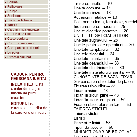
Politica
Truse de unelte --- 10
Psihologie
Unelte comune --- 14
Religie
Unelte de baza --- 16
Sociologie
Accesorii metalice --- 18
Stiinta si Tehnica
Dalti pentru lemn, ferastraie, sfredel
Istorie
Instrumente de masura --- 25
Carti in limba engleza
Unelte electrice portative --- 26
CD-uri /DVD-uri
UNELTELE SPECIALISTILOR
Carte scolara
Uneltele zugravului --- 28
Carte de anticariat
Unelte pentru alte operatiuni --- 30
Carti pentru profesori
Uneltele tâmplarului --- 32
Director
Uneltele zidarului --- 34
Director Adjunct
Uneltele faiantarului --- 36
Uneltele geamgiului --- 38
Uneltele electricianului --- 39
Uneltele instalatorului sanitar --- 40
CADOURI PENTRU
CUNOSTINTE DE BAZA. FIXARI
PERSOANA IUBITA!
Suspendarea obiectelor de plafon --
INDEX TITLU:
Lista
Fixarea tablourilor --- 44
cartilor din magazin in
Fixari clasice --- 46
functie de primul
Fixari în ziduri pline --- 48
caracter.
Fixari în ziduri cu goluri --- 50
EDITURI:
Lista
Fixarea obiectelor sanitare --- 53
curenta a editurilor de
TAIEREA STICLEI
la care va oferim carti.
Taierea sticlei
LIPIRI
Principiile lipirii --- 58
Tipuri de adezivi --- 60
MINIDICTIONAR DE BRICOLAJ ---
De la vis la realitate