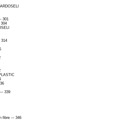
PARDOSELI
-- 301
- 304
OSELI
- 314
6
2
2
PLASTIC
4
336
--- 339
 fibre --- 346