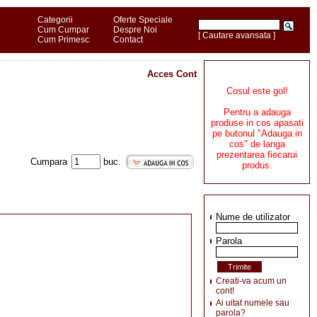
Categorii
Oferte Speciale
Cum Cumpar
Despre Noi
[ Cautare avansata ]
Cum Primesc
Contact
Acces Cont
Cosul este gol!
Pentru a adauga
produse in cos apasati
pe butonul "Adauga in
cos" de langa
prezentarea fiecarui
Cumpara
buc.
produs.
Nume de utilizator
Parola
Creati-va acum un
cont!
Ai uitat numele sau
parola?