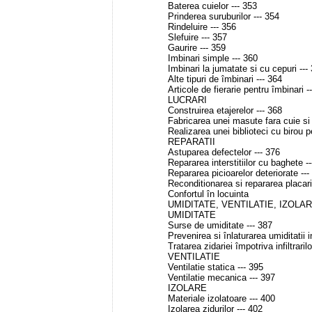
Baterea cuielor --- 353
Prinderea suruburilor --- 354
Rindeluire --- 356
Slefuire --- 357
Gaurire --- 359
Imbinari simple --- 360
Imbinari la jumatate si cu cepuri ---
Alte tipuri de îmbinari --- 364
Articole de fierarie pentru îmbinari -
LUCRARI
Construirea etajerelor --- 368
Fabricarea unei masute fara cuie si 
Realizarea unei biblioteci cu birou p
REPARATII
Astuparea defectelor --- 376
Repararea interstitiilor cu baghete -
Repararea picioarelor deteriorate ---
Reconditionarea si repararea placaril
Confortul în locuinta
UMIDITATE, VENTILATIE, IZOLA
UMIDITATE
Surse de umiditate --- 387
Prevenirea si înlaturarea umiditatii i
Tratarea zidariei împotriva infiltrarilo
VENTILATIE
Ventilatie statica --- 395
Ventilatie mecanica --- 397
IZOLARE
Materiale izolatoare --- 400
Izolarea zidurilor --- 402