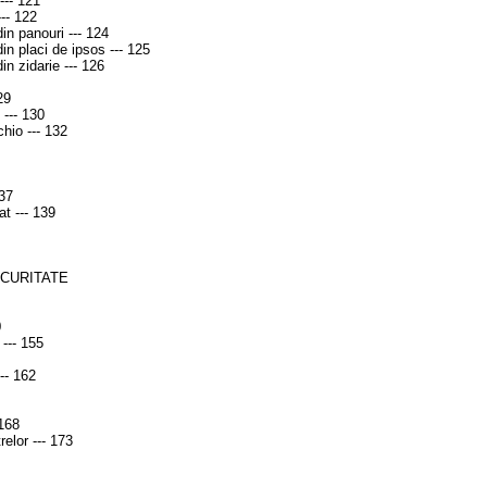
--- 121
--- 122
in panouri --- 124
in placi de ipsos --- 125
in zidarie --- 126
29
--- 130
chio --- 132
137
at --- 139
ECURITATE
0
 --- 155
-- 162
 168
relor --- 173