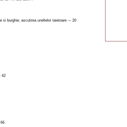
e si burghie; ascutirea uneltelor taietoare --- 20
- 42
 66