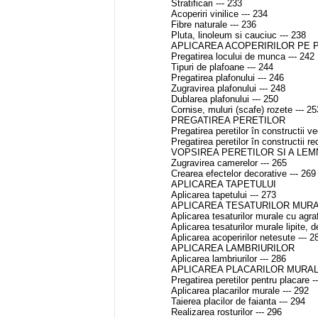
Stratificari --- 233
Acoperiri vinilice --- 234
Fibre naturale --- 236
Pluta, linoleum si cauciuc --- 238
APLICAREA ACOPERIRILOR PE 
Pregatirea locului de munca --- 242
Tipuri de plafoane --- 244
Pregatirea plafonului --- 246
Zugravirea plafonului --- 248
Dublarea plafonului --- 250
Cornise, muluri (scafe) rozete --- 25
PREGATIREA PERETILOR
Pregatirea peretilor în constructii ve
Pregatirea peretilor în constructii re
VOPSIREA PERETILOR SI A LEM
Zugravirea camerelor --- 265
Crearea efectelor decorative --- 269
APLICAREA TAPETULUI
Aplicarea tapetului --- 273
APLICAREA TESATURILOR MUR
Aplicarea tesaturilor murale cu agraf
Aplicarea tesaturilor murale lipite, 
Aplicarea acoperirilor netesute --- 2
APLICAREA LAMBRIURILOR
Aplicarea lambriurilor --- 286
APLICAREA PLACARILOR MURA
Pregatirea peretilor pentru placare -
Aplicarea placarilor murale --- 292
Taierea placilor de faianta --- 294
Realizarea rosturilor --- 296