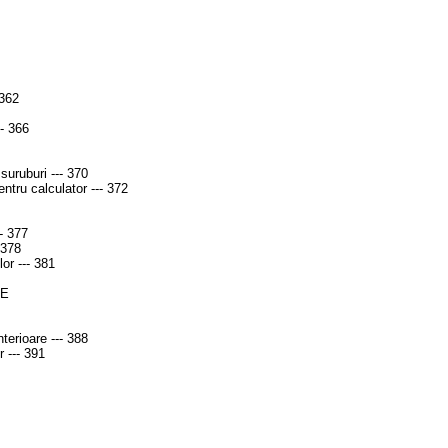
 362
-- 366
suruburi --- 370
entru calculator --- 372
-- 377
 378
or --- 381
RE
nterioare --- 388
r --- 391