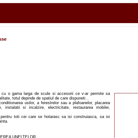
sse
t, cu o gama larga de scule si accesorii ce v-ar permite sa
ealitate, totul depinde de spatiul de care dispuneti...
econditionarea usilor, a ferestrelor sau a plafoanelor, placarea
, instalatii si incalzire, electricitate, restaurarea mobilei,
 pentru toti cei care se hotarasc sa isi construiasca, sa isi
inta.
INEREA UNELTELOR