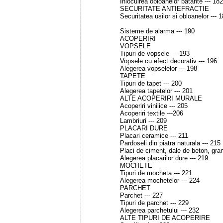
Inlocuirea obloanelor batante --- 182
SECURITATE ANTIEFRACTIE
Securitatea usilor si obloanelor --- 
Sisteme de alarma --- 190
ACOPERIRI
VOPSELE
Tipuri de vopsele --- 193
Vopsele cu efect decorativ --- 196
Alegerea vopselelor --- 198
TAPETE
Tipuri de tapet --- 200
Alegerea tapetelor --- 201
ALTE ACOPERIRI MURALE
Acoperiri vinilice --- 205
Acoperiri textile ---206
Lambriuri --- 209
PLACARI DURE
Placari ceramice --- 211
Pardoseli din piatra naturala --- 215
Placi de ciment, dale de beton, grani
Alegerea placarilor dure --- 219
MOCHETE
Tipuri de mocheta --- 221
Alegerea mochetelor --- 224
PARCHET
Parchet --- 227
Tipuri de parchet --- 229
Alegerea parchetului --- 232
ALTE TIPURI DE ACOPERIRE