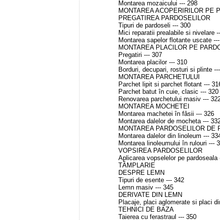
Montarea mozaicului --- 298
MONTAREA ACOPERIRILOR PE 
PREGATIREA PARDOSELILOR
Tipuri de pardoseli --- 300
Mici reparatii prealabile si nivelare -
Montarea sapelor flotante uscate --
MONTAREA PLACILOR PE PARD
Pregatiri --- 307
Montarea placilor --- 310
Borduri, decupari, rosturi si plinte --
MONTAREA PARCHETULUI
Parchet lipit si parchet flotant --- 31
Parchet batut în cuie, clasic --- 320
Renovarea parchetului masiv --- 32
MONTAREA MOCHETEI
Montarea machetei în fâsii --- 326
Montarea dalelor de mocheta --- 33
MONTAREA PARDOSELILOR DE 
Montarea dalelor din linoleum --- 33
Montarea linoleumului în rulouri --- 
VOPSIREA PARDOSELILOR
Aplicarea vopselelor pe pardoseala 
TÂMPLARIE
DESPRE LEMN
Tipuri de esente --- 342
Lemn masiv --- 345
DERIVATE DIN LEMN
Placaje, placi aglomerate si placi din
TEHNICI DE BAZA
Taierea cu ferastraul --- 350