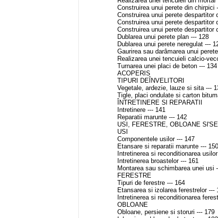
Realizarea unei tencuieli din mortar 
Construirea unui perete din chirpici 
Construirea unui perete despartitor d
Construirea unui perete despartitor d
Construirea unui perete despartitor d
Dublarea unui perete plan --- 128
Dublarea unui perete neregulat --- 1
Gaurirea sau darâmarea unui perete 
Realizarea unei tencuieli calcio-vec
Turnarea unei placi de beton --- 134
ACOPERIS
TIPURI DEÎNVELITORI
Vegetale, ardezie, lauze si sita --- 
Tigle, placi ondulate si carton bitum
ÎNTRETINERE Sl REPARATII
Intretinere --- 141
Reparatii marunte --- 142
USI, FERESTRE, OBLOANE Sl'S
USI
Componentele usilor --- 147
Etansare si reparatii marunte --- 15
Intretinerea si reconditionarea usilor
Intretinerea broastelor --- 161
Montarea sau schimbarea unei usi -
FERESTRE
Tipuri de ferestre --- 164
Etansarea si izolarea ferestrelor ---
Intretinerea si reconditionarea ferest
OBLOANE
Obloane, persiene si storuri --- 179