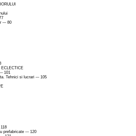
IORULUI
nului
77
 --- 80
8
 ECLECTICE
--- 101
. Tehnici si lucrari --- 105
PE
 118
 prefabricate --- 120