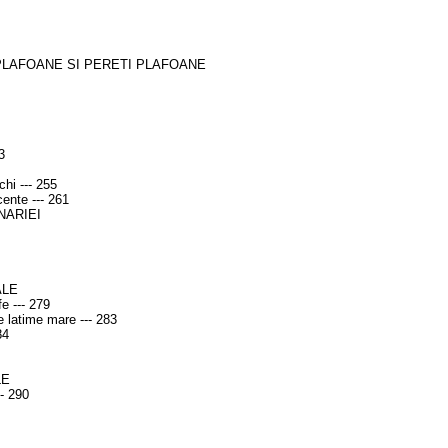
PLAFOANE SI PERETI PLAFOANE
3
chi --- 255
cente --- 261
NARIEI
ALE
e --- 279
de latime mare --- 283
84
LE
-- 290