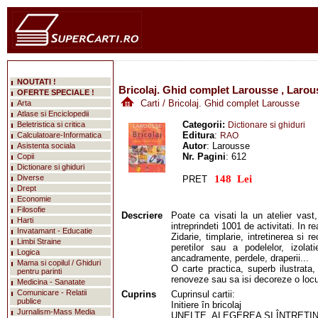
NOUTATI !
Bricolaj. Ghid complet Larousse , Larou
OFERTE SPECIALE !
Carti
/ Bricolaj. Ghid complet Larousse
Arta
Atlase si Enciclopedii
Categorii:
Beletristica si critica
Dictionare si ghiduri
Editura
:
Calculatoare-Informatica
RAO
Autor
: Larousse
Asistenta sociala
Nr. Pagini
: 612
Copii
Dictionare si ghiduri
mareste
Diverse
PRET
Drept
Economie
Filosofie
Descriere
Poate ca visati la un atelier vas
Harti
intreprindeti 1001 de activitati. In r
Invatamant - Educatie
Zidarie, timplarie, intretinerea si r
Limbi Straine
peretilor sau a podelelor, izolatie
Logica
ancadramente, perdele, draperii...
Mama si copilul / Ghiduri
O carte practica, superb ilustrata,
pentru parinti
renoveze sau sa isi decoreze o locu
Medicina - Sanatate
Comunicare - Relatii
Cuprins
Cuprinsul cartii:
publice
Initiere în bricolaj
Jurnalism-Mass Media
UNELTE. ALEGEREA SI ÎNTRET