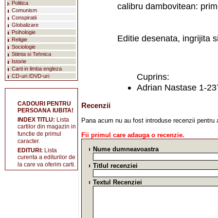
Politica
calibru dambovitean: prim
Comunism
Conspiratii
Globalizare
Psihologie
Editie desenata, ingrijita 
Religie
Sociologie
Stiinta si Tehnica
Istorie
Carti in limba engleza
Cuprins:
CD-uri /DVD-uri
Adrian Nastase 1-23
CADOURI PENTRU
Recenzii
PERSOANA IUBITA!
INDEX TITLU:
Lista
Pana acum nu au fost introduse recenzii pentru 
cartilor din magazin in
functie de primul
Fii primul care adauga o recenzie.
caracter.
Nume dumneavoastra
EDITURI:
Lista
curenta a editurilor de
la care va oferim carti.
Titlul recenziei
Textul Recenziei