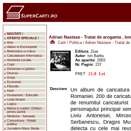
NOUTATI !
Adrian Nastase - Tratat de aroganta , Io
OFERTE SPECIALE !
Carti
/
Politica
/ Adrian Nastase - Tratat de
Arta
Atlase si Enciclopedii
Editura
: Ziua
Beletristica si critica
Autor
: Ion Barbu
Calculatoare-Informatica
An aparitie
: 2003
Asistenta sociala
Nr. Pagini
: 237
Copii
Dictionare si ghiduri
mareste
Diverse
PRET
Drept
Economie
Filosofie
Descriere
Un album de caricatura 
Harti
Romaniei. 200 de caricatu
Invatamant - Educatie
Limbi Straine
de renumitul caricaturis
Logica
personajului principal se
Mama si copilul / Ghiduri
pentru parinti
Liviu Antonesei, Mirc
Medicina - Sanatate
Comunicare - Relatii
Serbanescu, Dragos Mus
publice
delecta cu cele mai reus
Jurnalism-Mass Media