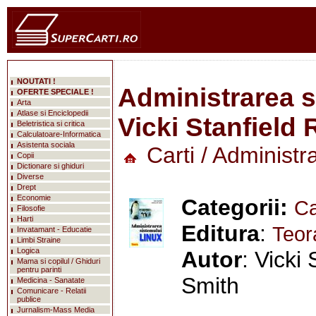
NOUTATI !
Administrarea s
OFERTE SPECIALE !
Arta
Atlase si Enciclopedii
Vicki Stanfield
Beletristica si critica
Calculatoare-Informatica
Asistenta sociala
Carti
/ Administr
Copii
Dictionare si ghiduri
Diverse
Drept
Economie
Categorii:
Ca
Filosofie
Harti
Editura
:
Teor
Invatamant - Educatie
Limbi Straine
Logica
Autor
: Vicki
mareste
Mama si copilul / Ghiduri
pentru parinti
Smith
Medicina - Sanatate
Comunicare - Relatii
publice
Jurnalism-Mass Media