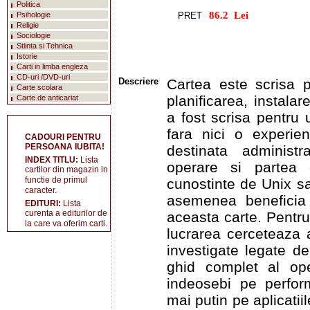
Politica
Psihologie
PRET
Religie
Sociologie
Stiinta si Tehnica
Istorie
Carti in limba engleza
CD-uri /DVD-uri
Descriere
Cartea este scrisa p
Carte scolara
planificarea, instalar
Carte de anticariat
a fost scrisa pentru 
fara nici o experien
CADOURI PENTRU
PERSOANA IUBITA!
destinata administr
INDEX TITLU:
Lista
operare si partea
cartilor din magazin in
functie de primul
cunostinte de Unix sa
caracter.
asemenea beneficia 
EDITURI:
Lista
curenta a editurilor de
aceasta carte. Pentru
la care va oferim carti.
lucrarea cerceteaza 
investigate legate de
ghid complet al ope
indeosebi pe perform
mai putin pe aplicati