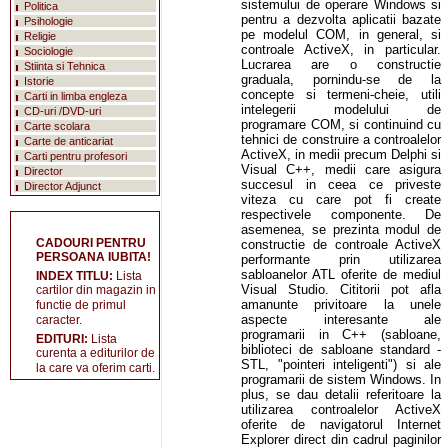
sistemului de operare Windows si
Politica
pentru a dezvolta aplicatii bazate
Psihologie
pe modelul COM, in general, si
Religie
controale ActiveX, in particular.
Sociologie
Lucrarea are o constructie
Stiinta si Tehnica
graduala, pornindu-se de la
Istorie
concepte si termeni-cheie, utili
Carti in limba engleza
intelegerii modelului de
CD-uri /DVD-uri
programare COM, si continuind cu
Carte scolara
tehnici de construire a controalelor
Carte de anticariat
ActiveX, in medii precum Delphi si
Carti pentru profesori
Visual C++, medii care asigura
Director
succesul in ceea ce priveste
Director Adjunct
viteza cu care pot fi create
respectivele componente. De
asemenea, se prezinta modul de
CADOURI PENTRU
constructie de controale ActiveX
PERSOANA IUBITA!
performante prin utilizarea
sabloanelor ATL oferite de mediul
INDEX TITLU:
Lista
Visual Studio. Cititorii pot afla
cartilor din magazin in
amanunte privitoare la unele
functie de primul
aspecte interesante ale
caracter.
programarii in C++ (sabloane,
EDITURI:
Lista
biblioteci de sabloane standard -
curenta a editurilor de
STL, "pointeri inteligenti") si ale
la care va oferim carti.
programarii de sistem Windows. In
plus, se dau detalii referitoare la
utilizarea controalelor ActiveX
oferite de navigatorul Internet
Explorer direct din cadrul paginilor