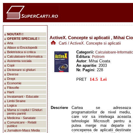
NOUTATI !
ActiveX. Concepte si aplicatii , Mihai Ci
OFERTE SPECIALE !
Carti
/ ActiveX. Concepte si aplicatii
Arta
Atlase si Enciclopedii
Categorii:
Beletristica si critica
Calculatoare-Informati
Editura
:
Calculatoare-Informatica
Polirom
Autor
: Mihai Cioata
Asistenta sociala
An aparitie
: 2003
Copii
Nr. Pagini
: 228
Dictionare si ghiduri
mareste
Diverse
Drept
PRET
Economie
Filosofie
Harti
Invatamant - Educatie
Limbi Straine
Logica
Descriere
Cartea se adreseaza
Mama si copilul / Ghiduri
programatorilor de nivel mediu,
pentru parinti
care vor sa inteleaga aceasta
Medicina - Sanatate
tehnologie Microsoft pentru a
Comunicare - Relatii
putea merge mai departe in
publice
conceperea de aplicatii destinate
Jurnalism-Mass Media