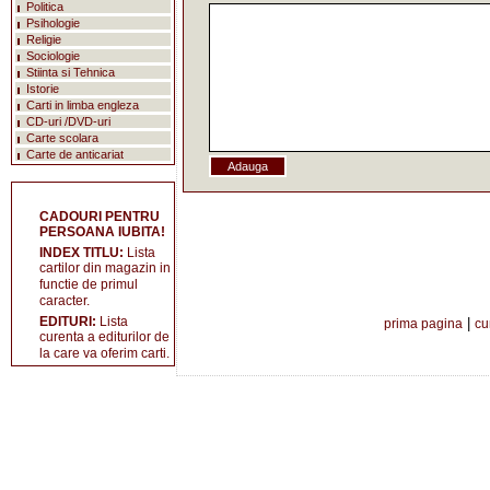
Politica
Psihologie
Religie
Sociologie
Stiinta si Tehnica
Istorie
Carti in limba engleza
CD-uri /DVD-uri
Carte scolara
Carte de anticariat
CADOURI PENTRU
PERSOANA IUBITA!
INDEX TITLU:
Lista
cartilor din magazin in
functie de primul
caracter.
EDITURI:
Lista
|
prima pagina
cu
curenta a editurilor de
la care va oferim carti.