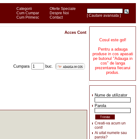
Categorii
Oferte Speciale
Cum Cumpar
Despre Noi
[ Cautare avansata ]
Cum Primesc
Contact
Acces Cont
Cosul este gol!
Pentru a adauga
produse in cos apasati
pe butonul "Adauga in
cos" de langa
Cumpara
buc.
prezentarea fiecarui
produs.
Nume de utilizator
Parola
Creati-va acum un
cont!
Ai uitat numele sau
parola?