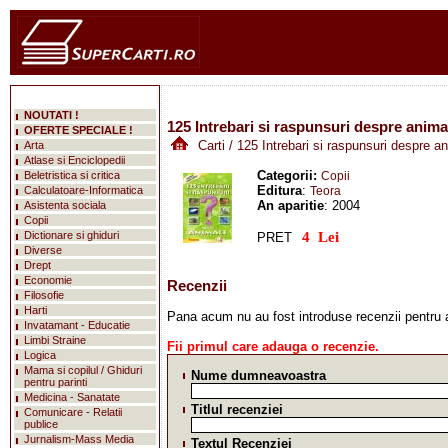
NOUTATI !
125 Intrebari si raspunsuri despre animal
OFERTE SPECIALE !
Carti
/ 125 Intrebari si raspunsuri despre an
Arta
Atlase si Enciclopedii
Categorii:
Beletristica si critica
Copii
Editura
:
Calculatoare-Informatica
Teora
An aparitie
: 2004
Asistenta sociala
Copii
Dictionare si ghiduri
PRET
mareste
Diverse
Drept
Economie
Recenzii
Filosofie
Harti
Pana acum nu au fost introduse recenzii pentru 
Invatamant - Educatie
Limbi Straine
Fii primul care adauga o recenzie.
Logica
Mama si copilul / Ghiduri
Nume dumneavoastra
pentru parinti
Medicina - Sanatate
Titlul recenziei
Comunicare - Relatii
publice
Jurnalism-Mass Media
Textul Recenziei